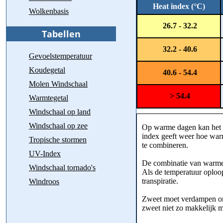
Heat index (°C)
Wolkenbasis
26.7 - 32.2
32.2 - 40.6
Gevoelstemperatuur
Koudegetal
40.6 - 54.4
Molen Windschaal
> 54.4
Warmtegetal
Windschaal op land
Windschaal op zee
Op warme dagen kan het s
index geeft weer hoe war
Tropische stormen
te combineren.
UV-Index
De combinatie van warme e
Windschaal tornado's
Als de temperatuur oploop
transpiratie.
Windroos
Zweet moet verdampen om 
zweet niet zo makkelijk 