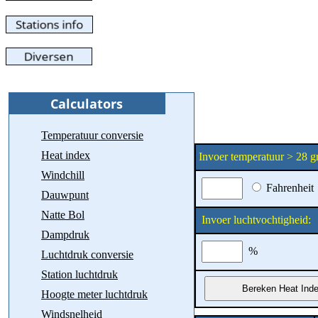
Temperatuur conversie
Heat index
Invoer temperatuur > 28 g
Windchill
Fahrenheit
Dauwpunt
Natte Bol
Invoer luchtvochtigheid:
Dampdruk
%
Luchtdruk conversie
Station luchtdruk
Hoogte meter luchtdruk
Windsnelheid