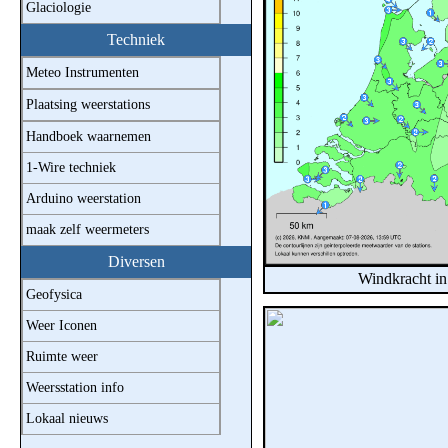
Glaciologie
Techniek
Meteo Instrumenten
Plaatsing weerstations
Handboek waarnemen
1-Wire techniek
Arduino weerstation
maak zelf weermeters
Diversen
Windkracht i
Geofysica
Weer Iconen
Ruimte weer
Weersstation info
Lokaal nieuws