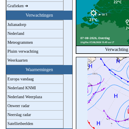
Grafieken ➔
Verwachtingen
Julianadorp
Nederland
Meteogrammen
Verwachting
Pluim verwachting
Weerkaarten
Waarnemingen
Europa vandaag
Nederland KNMI
Nederland Weerplaza
Onweer radar
Neerslag radar
Satellietbeelden