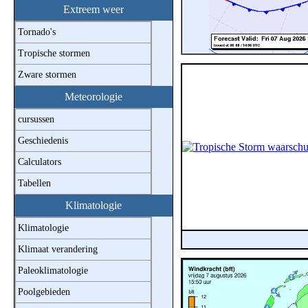
Extreem weer
Tornado's
Tropische stormen
Zware stormen
Meteorologie
cursussen
Geschiedenis
Calculators
Tabellen
Klimatologie
Klimatologie
Klimaat verandering
Paleoklimatologie
Poolgebieden