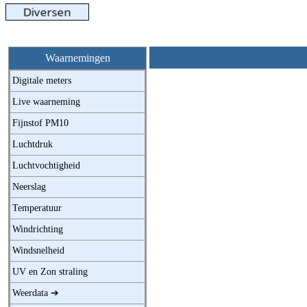
Waarnemingen
Digitale meters
Live waarneming
Fijnstof PM10
Luchtdruk
Luchtvochtigheid
Neerslag
Temperatuur
Windrichting
Windsnelheid
UV en Zon straling
Weerdata ➔