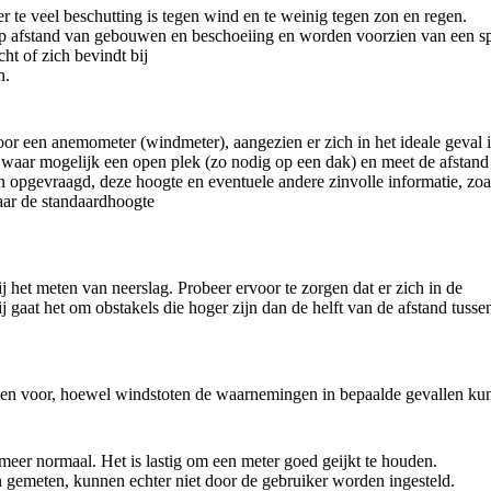
 te veel beschutting is tegen wind en te weinig tegen zon en regen.
 afstand van gebouwen en beschoeiing en worden voorzien van een speci
ht of zich bevindt bij
n.
or een anemometer (windmeter), aangezien er zich in het ideale geval 
waar mogelijk een open plek (zo nodig op een dak) en meet de afstand
opgevraagd, deze hoogte en eventuele andere zinvolle informatie, zoa
aar de standaardhoogte
j het meten van neerslag. Probeer ervoor te zorgen dat er zich in de
 gaat het om obstakels die hoger zijn dan de helft van de afstand tusse
men voor, hoewel windstoten de waarnemingen in bepaalde gevallen ku
meer normaal. Het is lastig om een meter goed geijkt te houden.
 gemeten, kunnen echter niet door de gebruiker worden ingesteld.