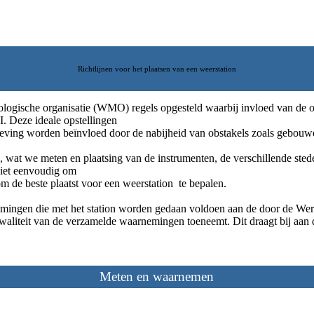
Richtlijnen voor het plaatsen van een weerstation
rologische organisatie (WMO) regels opgesteld waarbij invloed van de 
. Deze ideale opstellingen
omgeving worden beïnvloed door de nabijheid van obstakels zoals gebo
s, wat we meten en plaatsing van de instrumenten, de verschillende stede
 niet eenvoudig om
om de beste plaatst voor een weerstation te bepalen.
nemingen die met het station worden gedaan voldoen aan de door de We
de kwaliteit van de verzamelde waarnemingen toeneemt. Dit draagt bij 
Meten en waarnemen