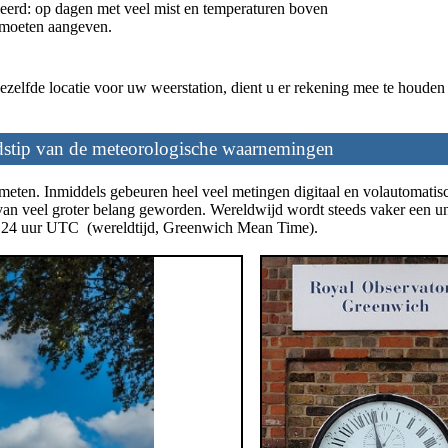
eerd: op dagen met veel mist en temperaturen boven
 moeten aangeven.
zelfde locatie voor uw weerstation, dient u er rekening mee te houden 
jdstip van de meteorologische waarnemingen
ten. Inmiddels gebeuren heel veel metingen digitaal en volautomatis
k van veel groter belang geworden. Wereldwijd wordt steeds vaker een u
 - 24 uur UTC (wereldtijd, Greenwich Mean Time).