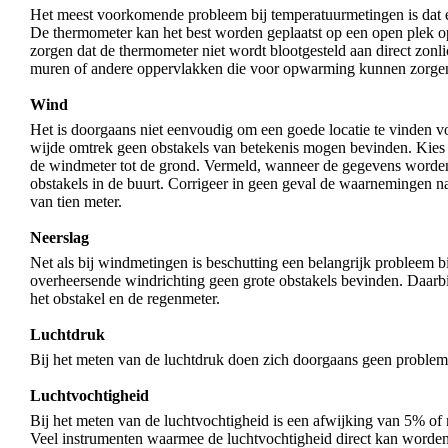
Het meest voorkomende probleem bij temperatuurmetingen is dat er
De thermometer kan het best worden geplaatst op een open plek op
zorgen dat de thermometer niet wordt blootgesteld aan direct zonlic
muren of andere oppervlakken die voor opwarming kunnen zorge
Wind
Het is doorgaans niet eenvoudig om een goede locatie te vinden vo
wijde omtrek geen obstakels van betekenis mogen bevinden. Kies 
de windmeter tot de grond. Vermeld, wanneer de gegevens worden 
obstakels in de buurt. Corrigeer in geen geval de waarnemingen n
van tien meter.
Neerslag
Net als bij windmetingen is beschutting een belangrijk probleem bi
overheersende windrichting geen grote obstakels bevinden. Daarbij
het obstakel en de regenmeter.
Luchtdruk
Bij het meten van de luchtdruk doen zich doorgaans geen proble
Luchtvochtigheid
Bij het meten van de luchtvochtigheid is een afwijking van 5% of 
Veel instrumenten waarmee de luchtvochtigheid direct kan worden