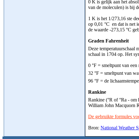
0 K is gelijk aan het abso
van de moleculen) is bij 
1 K is het 1/273,16 ste de
op 0,01 °C en dat is net 
de waarde -273,15 °C geb
Graden Fahrenheit
Deze temperatuurschaal ma
schaal in 1704 op. Het sy
0 °F = smeltpunt van een
32 °F = smeltpunt van wat
96 °F = de lichaamstempe
Rankine
Rankine (°R of °Ra - om 
William John Macquorn Ra
De gebruikte formules voo
Bron:
National Weather S