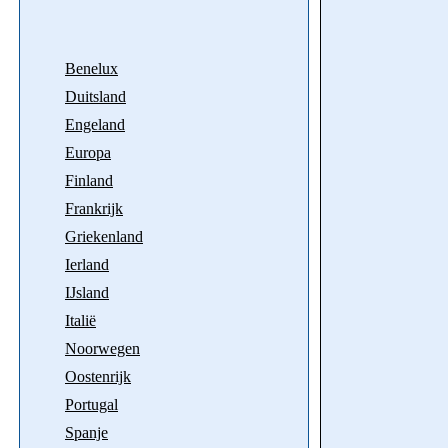
Benelux
Duitsland
Engeland
Europa
Finland
Frankrijk
Griekenland
Ierland
IJsland
Italië
Noorwegen
Oostenrijk
Portugal
Spanje