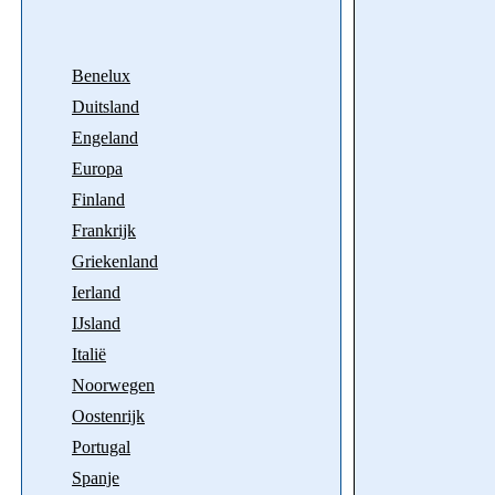
Benelux
Duitsland
Engeland
Europa
Finland
Frankrijk
Griekenland
Ierland
IJsland
Italië
Noorwegen
Oostenrijk
Portugal
Spanje