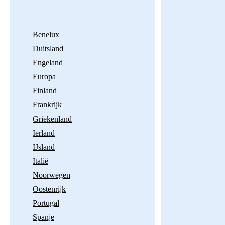
Benelux
Duitsland
Engeland
Europa
Finland
Frankrijk
Griekenland
Ierland
IJsland
Italië
Noorwegen
Oostenrijk
Portugal
Spanje