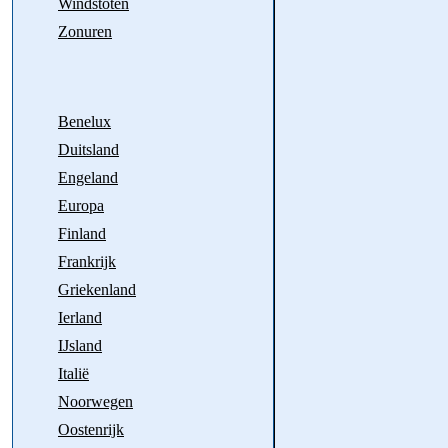
Windstoten
Zonuren
Benelux
Duitsland
Engeland
Europa
Finland
Frankrijk
Griekenland
Ierland
IJsland
Italië
Noorwegen
Oostenrijk