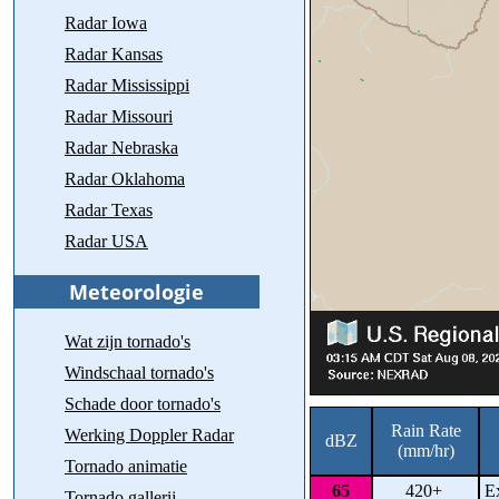
Radar Iowa
Radar Kansas
Radar Mississippi
Radar Missouri
Radar Nebraska
Radar Oklahoma
Radar Texas
Radar USA
Wat zijn tornado's
Windschaal tornado's
Schade door tornado's
Rain Rate
Werking Doppler Radar
dBZ
(mm/hr)
Tornado animatie
65
420+
Ex
Tornado gallerij