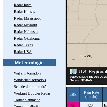
Radar Iowa
Radar Kansas
Radar Mississippi
Radar Missouri
Radar Nebraska
Radar Oklahoma
Radar Texas
Radar USA
Wat zijn tornado's
Windschaal tornado's
Schade door tornado's
Rain Rate
Werking Doppler Radar
dBZ
(mm/hr)
Tornado animatie
65
420+
Ex
Tornado gallerij