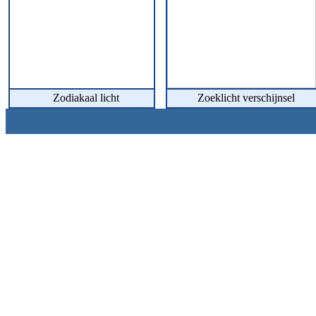
Zodiakaal licht
Zoeklicht ve
rschijnsel