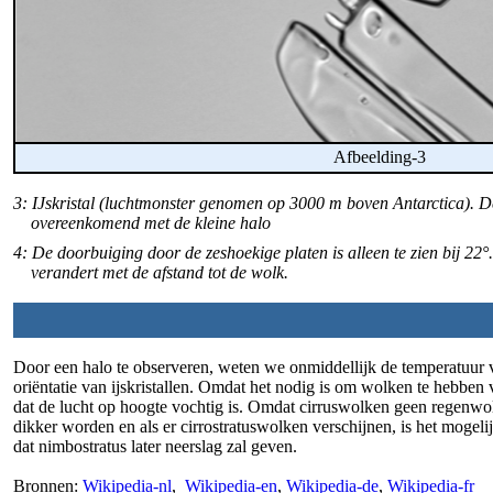
Afbeelding-3
3: IJskristal (luchtmonster genomen op 3000 m boven Antarctica). De
overeenkomend met de kleine halo
4: De doorbuiging door de zeshoekige platen is alleen te zien bij 22°.
verandert met de afstand tot de wolk.
Door een halo te observeren, weten we onmiddellijk de temperatuur v
oriëntatie van ijskristallen. Omdat het nodig is om wolken te hebbe
dat de lucht op hoogte vochtig is. Omdat cirruswolken geen regenwol
dikker worden en als er cirrostratuswolken verschijnen, is het mogel
dat nimbostratus later neerslag zal geven.
Bronnen:
Wikipedia-nl
,
Wikipedia-en
,
Wikipedia-de
,
Wikipedia-fr