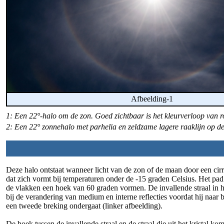
Afbeelding-1
1: Een 22°-halo om de zon. Goed zichtbaar is het kleurverloop van r
2: Een 22° zonnehalo met parhelia en zeldzame lagere raaklijn op 
Deze halo ontstaat wanneer licht van de zon of de maan door een cirr
dat zich vormt bij temperaturen onder de -15 graden Celsius. Het pad 
de vlakken een hoek van 60 graden vormen. De invallende straal in h
bij de verandering van medium en interne reflecties voordat hij naar b
een tweede breking ondergaat (linker afbeelding).
De hoek tussen de invallende straal en de straal die uit het kristal kom