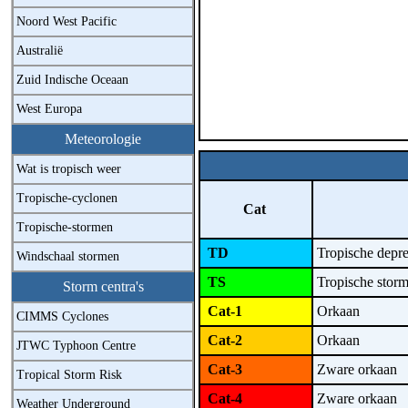
Noord West Pacific
Australië
Zuid Indische Oceaan
West Europa
Meteorologie
Wat is tropisch weer
Tropische-cyclonen
Cat
Tropische-stormen
TD
Tropische depr
Windschaal stormen
TS
Tropische stor
Storm centra's
Cat-1
Orkaan
CIMMS Cyclones
Cat-2
Orkaan
JTWC Typhoon Centre
Cat-3
Zware orkaan
Tropical Storm Risk
Cat-4
Zware orkaan
Weather Underground