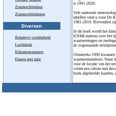
is 1991-2020.
Zonneschijnduur
Vele nationale meteorolog
Zonneschijndagen
tabellen vind u voor De K
1981-2010. Bovendien zijn
In dit boek wordt het kl
KNMI-stations over het ti
Relatieve vochtigheid
waarnemingen en metingen 
Luchtdruk
de zogenaamde termijnst
Klimatogrammen
Omstreeks 1990 kwamen de
Dagen met mist
waarneemstations. Waar mo
voor de locatie van het t
vormt een cdrom met decad
boek afgebeelde kaarten,