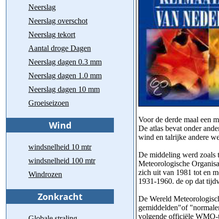
Neerslag
Neerslag overschot
Neerslag tekort
Aantal droge Dagen
Neerslag dagen 0.3 mm
Neerslag dagen 1.0 mm
Neerslag dagen 10 mm
Groeiseizoen
Voor de derde maal een m
De atlas bevat onder and
wind en talrijke andere 
windsnelheid 10 mtr
De middeling werd zoals t
windsnelheid 100 mtr
Meteorologische Organisat
zich uit van 1981 tot en 
Windrozen
1931-1960. de op dat tijd
De Wereld Meteorologisch
gemiddelden"of "normalen
volgende officiële WMO-t
Globale straling