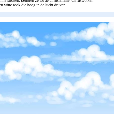
dunne stroken, behoren ze tot de cirrusfamilie. Cirruswolken
ten witte rook die hoog in de lucht drijven.