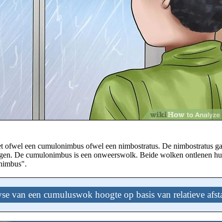
 het ofwel een cumulonimbus ofwel een nimbostratus. De nimbostratus ga
egen. De cumulonimbus is een onweerswolk. Beide wolken ontlenen h
"nimbus".
se van een cumuluswok hoogte op basis van relatieve afs