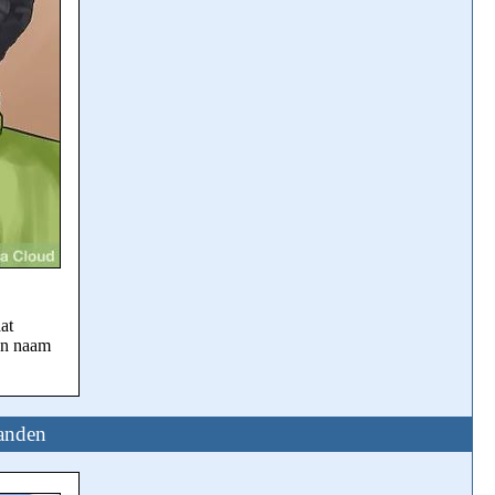
at
un naam
tanden