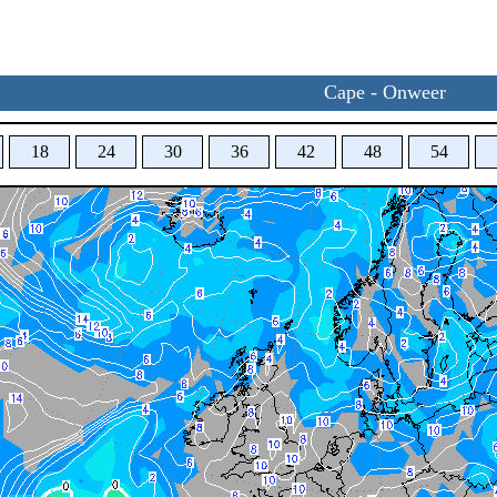
Cape - Onweer
18
24
30
36
42
48
54