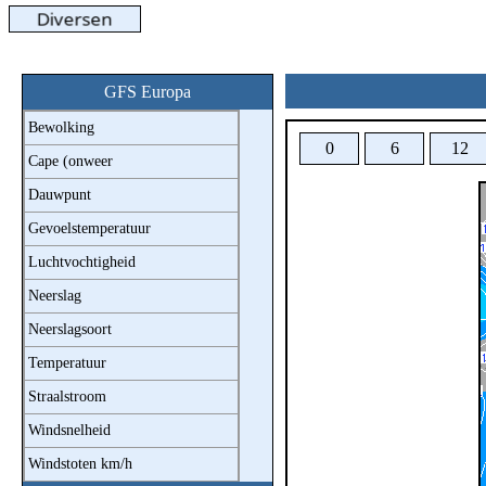
GFS Europa
Bewolking
0
6
12
Cape (onweer
Dauwpunt
Gevoelstemperatuur
Luchtvochtigheid
Neerslag
Neerslagsoort
Temperatuur
Straalstroom
Windsnelheid
Windstoten km/h