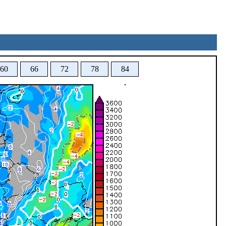
60
66
72
78
84