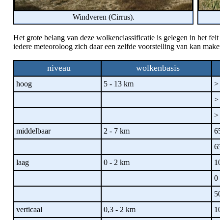
Windveren (Cirrus).
Het grote belang van deze wolkenclassificatie is gelegen in het fe
iedere meteoroloog zich daar een zelfde voorstelling van kan mak
niveau
wolkenbasis
hoog
5 - 13 km
> 
> 
> 
middelbaar
2 - 7 km
65
65
laag
0 - 2 km
10
0 
50
verticaal
0,3 - 2 km
10