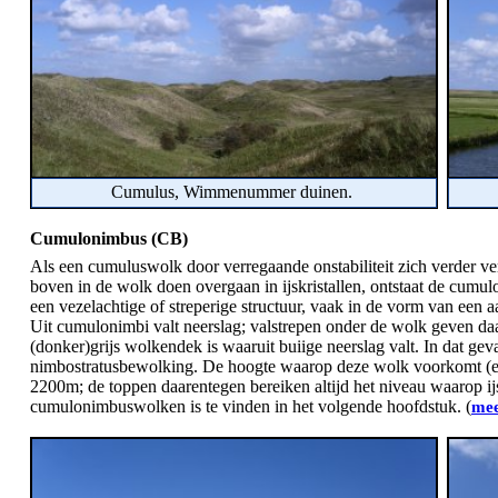
Cumulus, Wimmenummer duinen.
Cumulonimbus (CB)
Als een cumuluswolk door verregaande onstabiliteit zich verder ver
boven in de wolk doen overgaan in ijskristallen, ontstaat de cumu
een vezelachtige of streperige structuur, vaak in de vorm van een 
Uit cumulonimbi valt neerslag; valstrepen onder de wolk geven da
(donker)grijs wolkendek is waaruit buiige neerslag valt. In dat g
nimbostratusbewolking. De hoogte waarop deze wolk voorkomt (en 
2200m; de toppen daarentegen bereiken altijd het niveau waarop i
cumulonimbuswolken is te vinden in het volgende hoofdstuk. (
mee