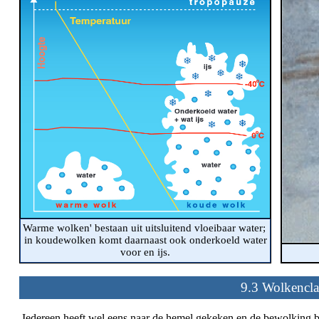
Warme wolken' bestaan uit uitsluitend vloeibaar water;
in koudewolken komt daarnaast ook onderkoeld water
voor en ijs.
9.3 Wolkenclas
Iedereen heeft wel eens naar de hemel gekeken en de bewolking be