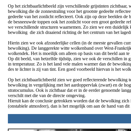
Op het zichtbaarlichtbeeld zijn verschillende grijstinten zichtbaar,
bewolking die de zonnestraling voor het grootste gedeelte reflectee
gedeelte van het zonlicht reflecteert. Ook zijn op deze beelden de
de besneeuwde toppen ook het zonlicht voor een groot gedeelte refl
we verschillende structuren waarnemen. Zo zien we een duidelijk
bewolking die zich draaiend richting de het centrum van het lage
Hierin zien we ook afzonderlijke cellen (in de meeste gevallen c
bewolking). De langgerekte witte wolkenband over West-Frankrijk 
wolkendek. Het is moeilijk om alleen op basis van dit beeld aan t
Op dit beeld, van hetzelfde tijdstip, zien we ook de verschillen in gr
in temperatuur. Zo is het land vele malen warmer dan de bewolki
des te lichter is zij van tint. Een goed voorbeeld hiervan is het 
Op het zichtbaarlichtbeeld zien we goed reflecterende bewolking t
bewolking in vergelijking met het aardoppervlak (zwart) en de hoge 
stratocumulus. Ook is zichtbaar dat er in de eerder genoemde lang
verschilt met die van de directe omgeving.
Hieruit kan de conclusie getrokken worden dat de bewolking zich 
(onstabiele atmosfeer), dan is het mogelijk om aan de hand van dit sa