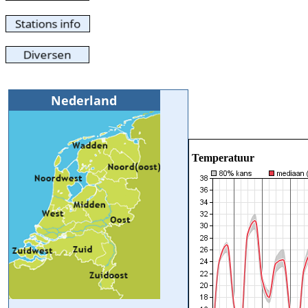
Temperatuur