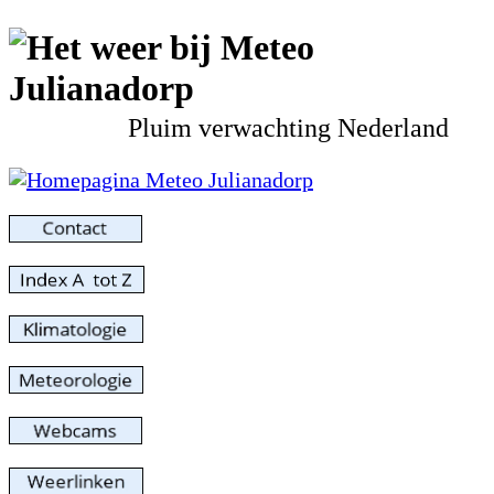
Pluim verwachting Nederland