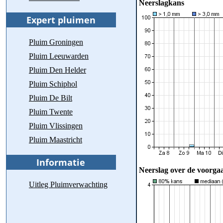
Neerslagkans
Pluim Groningen
Pluim Leeuwarden
Pluim Den Helder
Pluim Schiphol
Pluim De Bilt
Pluim Twente
Pluim Vlissingen
Pluim Maastricht
Neerslag over de voorga
Uitleg Pluimverwachting