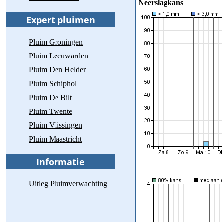
Neerslagkans
Pluim Groningen
Pluim Leeuwarden
Pluim Den Helder
Pluim Schiphol
Pluim De Bilt
Pluim Twente
Pluim Vlissingen
Pluim Maastricht
Uitleg Pluimverwachting