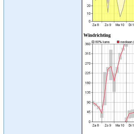
Windrichting