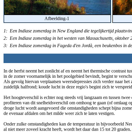
Afbeelding-1
1: Een Indiase zomerdag in New England die tegelijkertijd plaatsvi
2: Een Indiase zomerdag in het westen van Massachusetts, oktober 
3: Een Indiase zomerdag in Fageda d'en Jordà, een beukenbos in de
In de herfst neemt het zonlicht af en neemt het thermische contrast tu
in de zomer voornamelijk in het poolgebied bevindt, begint te versch
Als gevolg hiervan verplaatsen weersdepressies zich verder naar het 
zuidelijk halfrond; koude lucht in deze regio's begint zich te verspre
Het hoogteverschil is echter nog steeds vrij langzaam en tussen tw
profiteren van dit snelheidsverschil om omhoog te gaan (of omlaag op
droge lucht wordt aangevoerd die omstandigheden schept bijna zomers
de evenaar afdalen om het milde weer zich te laten vestigen.
Onder zulke omstandigheden kan de temperatuur in bijvoorbeeld Nede
al niet meer zoveel kracht heeft, wordt het daar dan 15 tot 20 graden