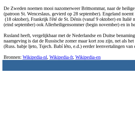
De Zweden noemen mooi nazomerweer Brittsommar, naar de heilige Br
(patroon St. Wenceslaus, gevierd op 28 september). Engeland noemt he
(18 oktober), Frankrijk l'été de St. Dénis (vanaf 9 oktober) en Ita
(eind september) ook Allerheiligensommer (begin november) en in h
Rusland heeft, vergelijkbaar met de Nederlandse en Duitse benaming
naamgeving is dat de Russische zomer maar kort zou zijn, net als het
(Russ. babje ljeto, Tsjech. Babí léto, e.d.) eerder leenvertalingen v
Bronnen:
Wikipedia-nl
,
Wikipedia-fr
,
Wikipedia-en