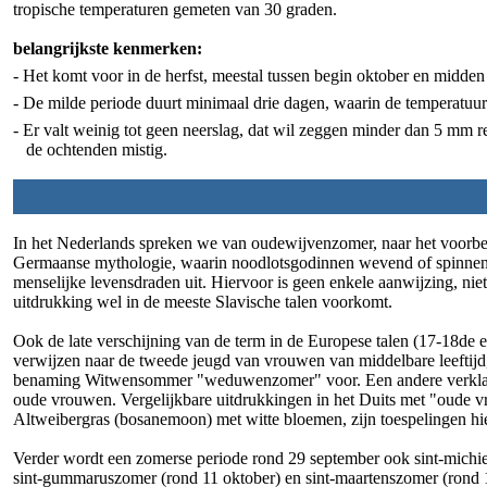
tropische temperaturen gemeten van 30 graden.
belangrijkste kenmerken:
- Het komt voor in de herfst, meestal tussen begin oktober en midde
- De milde periode duurt minimaal drie dagen, waarin de temperatuu
- Er valt weinig tot geen neerslag, dat wil zeggen minder dan 5 mm 
de ochtenden mistig.
In het Nederlands spreken we van oudewijvenzomer, naar het voorbee
Germaanse mythologie, waarin noodlotsgodinnen wevend of spinnend
menselijke levensdraden uit. Hiervoor is geen enkele aanwijzing, niet
uitdrukking wel in de meeste Slavische talen voorkomt.
Ook de late verschijning van de term in de Europese talen (17-18de
verwijzen naar de tweede jeugd van vrouwen van middelbare leeftijd
benaming Witwensommer "weduwenzomer" voor. Een andere verklaring
oude vrouwen. Vergelijkbare uitdrukkingen in het Duits met "oude vro
Altweibergras (bosanemoon) met witte bloemen, zijn toespelingen h
Verder wordt een zomerse periode rond 29 september ook sint-michi
sint-gummaruszomer (rond 11 oktober) en sint-maartenszomer (rond