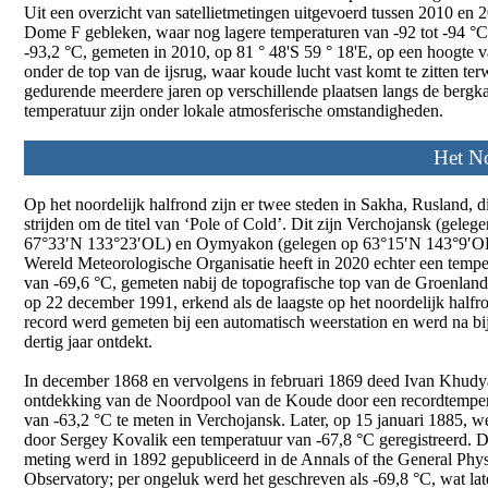
Uit een overzicht van satellietmetingen uitgevoerd tussen 2010 en 
Dome F gebleken, waar nog lagere temperaturen van -92 tot -94 °C 
-93,2 °C, gemeten in 2010, op 81 ° 48'S 59 ° 18'E, op een hoogte v
onder de top van de ijsrug, waar koude lucht vast komt te zitten te
gedurende meerdere jaren op verschillende plaatsen langs de berg
temperatuur zijn onder lokale atmosferische omstandigheden.
Het No
Op het noordelijk halfrond zijn er twee steden in Sakha, Rusland, d
strijden om de titel van ‘Pole of Cold’. Dit zijn Verchojansk (geleg
67°33′N 133°23′OL) en Oymyakon (gelegen op 63°15′N 143°9′O
Wereld Meteorologische Organisatie heeft in 2020 echter een tempe
van -69,6 °C, gemeten nabij de topografische top van de Groenland
op 22 december 1991, erkend als de laagste op het noordelijk halfr
record werd gemeten bij een automatisch weerstation en werd na bi
dertig jaar ontdekt.
In december 1868 en vervolgens in februari 1869 deed Ivan Khud
ontdekking van de Noordpool van de Koude door een recordtempe
van -63,2 °C te meten in Verchojansk. Later, op 15 januari 1885, w
door Sergey Kovalik een temperatuur van -67,8 °C geregistreerd. 
meting werd in 1892 gepubliceerd in de Annals of the General Phys
Observatory; per ongeluk werd het geschreven als -69,8 °C, wat la