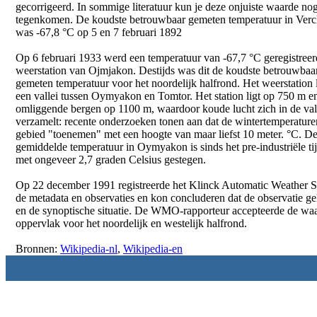
gecorrigeerd. In sommige literatuur kun je deze onjuiste waarde nog
tegenkomen. De koudste betrouwbaar gemeten temperatuur in Verc
was -67,8 °C op 5 en 7 februari 1892
Op 6 februari 1933 werd een temperatuur van -67,7 °C geregistreerd
weerstation van Ojmjakon. Destijds was dit de koudste betrouwbaa
gemeten temperatuur voor het noordelijk halfrond. Het weerstation l
een vallei tussen Oymyakon en Tomtor. Het station ligt op 750 m e
omliggende bergen op 1100 m, waardoor koude lucht zich in de val
verzamelt: recente onderzoeken tonen aan dat de wintertemperaturen
gebied "toenemen" met een hoogte van maar liefst 10 meter. °C. D
gemiddelde temperatuur in Oymyakon is sinds het pre-industriële ti
met ongeveer 2,7 graden Celsius gestegen.
Op 22 december 1991 registreerde het Klinck Automatic Weather 
de metadata en observaties en kon concluderen dat de observatie ge
en de synoptische situatie. De WMO-rapporteur accepteerde de waa
oppervlak voor het noordelijk en westelijk halfrond.
Bronnen:
Wikipedia-nl
,
Wikipedia-en