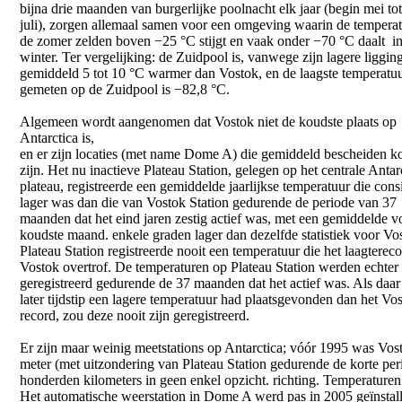
bijna drie maanden van burgerlijke poolnacht elk jaar (begin mei tot
juli), zorgen allemaal samen voor een omgeving waarin de temperat
de zomer zelden boven −25 °C stijgt en vaak onder −70 °C daalt i
winter. Ter vergelijking: de Zuidpool is, vanwege zijn lagere ligging
gemiddeld 5 tot 10 °C warmer dan Vostok, en de laagste temperatuu
gemeten op de Zuidpool is −82,8 °C.
Algemeen wordt aangenomen dat Vostok niet de koudste plaats op
Antarctica is,
en er zijn locaties (met name Dome A) die gemiddeld bescheiden k
zijn. Het nu inactieve Plateau Station, gelegen op het centrale Antar
plateau, registreerde een gemiddelde jaarlijkse temperatuur die cons
lager was dan die van Vostok Station gedurende de periode van 37
maanden dat het eind jaren zestig actief was, met een gemiddelde v
koudste maand. enkele graden lager dan dezelfde statistiek voor Vo
Plateau Station registreerde nooit een temperatuur die het laagterec
Vostok overtrof. De temperaturen op Plateau Station werden echter 
geregistreerd gedurende de 37 maanden dat het actief was. Als daar
later tijdstip een lagere temperatuur had plaatsgevonden dan het Vo
record, zou deze nooit zijn geregistreerd.
Er zijn maar weinig meetstations op Antarctica; vóór 1995 was Vos
meter (met uitzondering van Plateau Station gedurende de korte peri
honderden kilometers in geen enkel opzicht. richting. Temperaturen
Het automatische weerstation in Dome A werd pas in 2005 geïnstallee