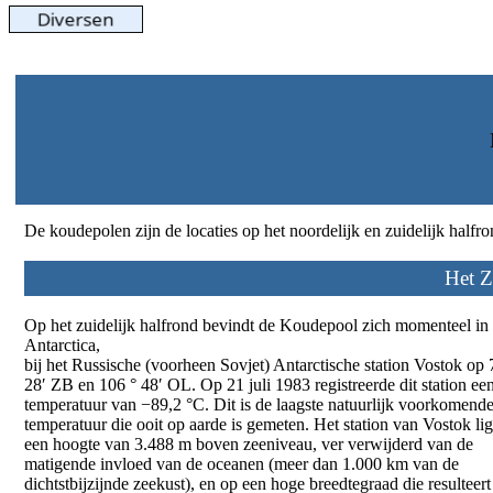
De koudepolen zijn de locaties op het noordelijk en zuidelijk half
Het Z
Op het zuidelijk halfrond bevindt de Koudepool zich momenteel in
Antarctica,
bij het Russische (voorheen Sovjet) Antarctische station Vostok op 
28′ ZB en 106 ° 48′ OL. Op 21 juli 1983 registreerde dit station ee
temperatuur van −89,2 °C. Dit is de laagste natuurlijk voorkomend
temperatuur die ooit op aarde is gemeten. Het station van Vostok lig
een hoogte van 3.488 m boven zeeniveau, ver verwijderd van de
matigende invloed van de oceanen (meer dan 1.000 km van de
dichtstbijzijnde zeekust), en op een hoge breedtegraad die resulteert