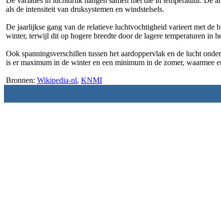
De variaties in luchtdruk hangen samen met die in temperatuur. De a
als de intensiteit van druksystemen en windstelsels.
De jaarlijkse gang van de relatieve luchtvochtigheid varieert met de 
winter, terwijl dit op hogere breedte door de lagere temperaturen in 
Ook spanningsverschillen tussen het aardoppervlak en de lucht onder
is er maximum in de winter en een minimum in de zomer, waarmee er 
Bronnen:
Wikipedia-nl
,
KNMI