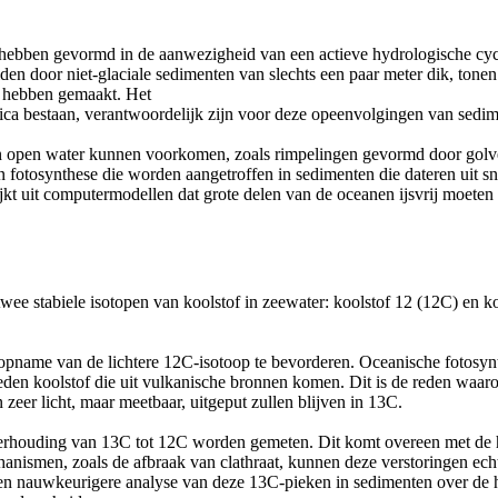
 hebben gevormd in de aanwezigheid van een actieve hydrologische cyc
n door niet-glaciale sedimenten van slechts een paar meter dik, tonen
k hebben gemaakt. Het
tica bestaan, verantwoordelijk zijn voor deze opeenvolgingen van sedi
in open water kunnen voorkomen, zoals rimpelingen gevormd door golv
van fotosynthese die worden aangetroffen in sedimenten die dateren u
jkt uit computermodellen dat grote delen van de oceanen ijsvrij moeten z
wee stabiele isotopen van koolstof in zeewater: koolstof 12 (12C) en 
name van de lichtere 12C-isotoop te bevorderen. Oceanische fotosynthes
heden koolstof die uit vulkanische bronnen komen. Dit is de reden waar
eer licht, maar meetbaar, uitgeput zullen blijven in 13C.
 verhouding van 13C tot 12C worden gemeten. Dit komt overeen met de h
chanismen, zoals de afbraak van clathraat, kunnen deze verstoringen ech
en nauwkeurigere analyse van deze 13C-pieken in sedimenten over de he