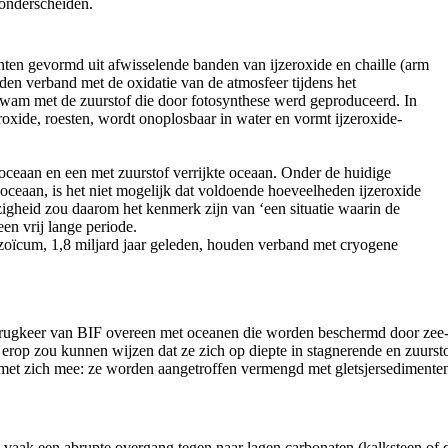
 onderscheiden.
enten gevormd uit afwisselende banden van ijzeroxide en chaille (arm
uden verband met de oxidatie van de atmosfeer tijdens het
 kwam met de zuurstof die door fotosynthese werd geproduceerd. In
roxide, roesten, wordt onoplosbaar in water en vormt ijzeroxide-
ceaan en een met zuurstof verrijkte oceaan. Onder de huidige
 oceaan, is het niet mogelijk dat voldoende hoeveelheden ijzeroxide
gheid zou daarom het kenmerk zijn van ‘een situatie waarin de
en vrij lange periode.
rozoïcum, 1,8 miljard jaar geleden, houden verband met cryogene
rugkeer van BIF overeen met oceanen die worden beschermd door zee-i
 erop zou kunnen wijzen dat ze zich op diepte in stagnerende en zuur
met zich mee: ze worden aangetroffen vermengd met gletsjersedimenten,
vaak een abrupte overgang tegen naar lagen carbonaten (kalksteen of d