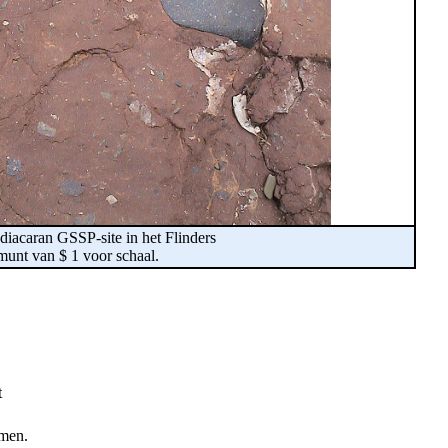
diacaran GSSP-site in het Flinders
unt van $ 1 voor schaal.
t
omen.