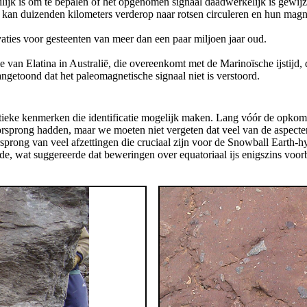
ijk is om te bepalen of het opgenomen signaal daadwerkelijk is gewijz
er kan duizenden kilometers verderop naar rotsen circuleren en hun magne
vaties voor gesteenten van meer dan een paar miljoen jaar oud.
ie van Elatina in Australië, die overeenkomt met de Marinoïsche ijstijd,
getoond dat het paleomagnetische signaal niet is verstoord.
ristieke kenmerken die identificatie mogelijk maken. Lang vóór de opk
orsprong hadden, maar we moeten niet vergeten dat veel van de aspecten
prong van veel afzettingen die cruciaal zijn voor de Snowball Earth-hy
eerde, wat suggereerde dat beweringen over equatoriaal ijs enigszins voor