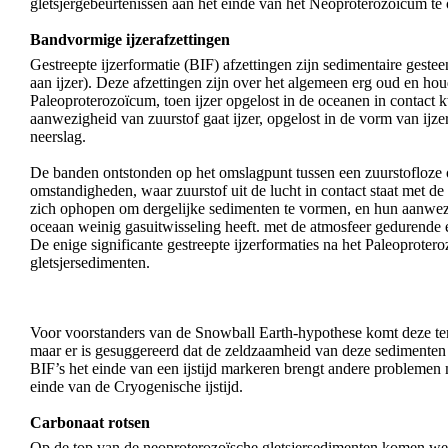
gletsjergebeurtenissen aan het einde van het Neoproterozoïcum te
Bandvormige ijzerafzettingen
Gestreepte ijzerformatie (BIF) afzettingen zijn sedimentaire geste
aan ijzer). Deze afzettingen zijn over het algemeen erg oud en ho
Paleoproterozoïcum, toen ijzer opgelost in de oceanen in contact
aanwezigheid van zuurstof gaat ijzer, opgelost in de vorm van ijze
neerslag.
De banden ontstonden op het omslagpunt tussen een zuurstofloze o
omstandigheden, waar zuurstof uit de lucht in contact staat met de
zich ophopen om dergelijke sedimenten te vormen, en hun aanwezi
oceaan weinig gasuitwisseling heeft. met de atmosfeer gedurende e
De enige significante gestreepte ijzerformaties na het Paleoprote
gletsjersedimenten.
Voor voorstanders van de Snowball Earth-hypothese komt deze te
maar er is gesuggereerd dat de zeldzaamheid van deze sedimenten
BIF’s het einde van een ijstijd markeren brengt andere problemen 
einde van de Cryogenische ijstijd.
Carbonaat rotsen
Op de top van de neoproterozoïsche gletsjersedimenten komen we 