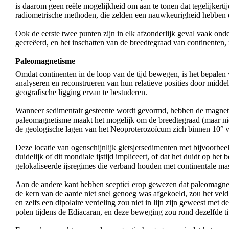
is daarom geen reële mogelijkheid om aan te tonen dat tegelijkerti
radiometrische methoden, die zelden een nauwkeurigheid hebben di
Ook de eerste twee punten zijn in elk afzonderlijk geval vaak on
gecreëerd, en het inschatten van de breedtegraad van continenten, 
Paleomagnetisme
Omdat continenten in de loop van de tijd bewegen, is het bepalen
analyseren en reconstrueren van hun relatieve posities door mid
geografische ligging ervan te bestuderen.
Wanneer sedimentair gesteente wordt gevormd, hebben de magnetis
paleomagnetisme maakt het mogelijk om de breedtegraad (maar niet
de geologische lagen van het Neoproterozoïcum zich binnen 10° v
Deze locatie van ogenschijnlijk gletsjersedimenten met bijvoorbeel
duidelijk of dit mondiale ijstijd impliceert, of dat het duidt op het b
gelokaliseerde ijsregimes die verband houden met continentale mass
Aan de andere kant hebben sceptici erop gewezen dat paleomagneti
de kern van de aarde niet snel genoeg was afgekoeld, zou het vel
en zelfs een dipolaire verdeling zou niet in lijn zijn geweest met
polen tijdens de Ediacaran, en deze beweging zou rond dezelfde ti