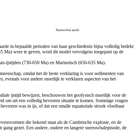
Sneeuwbal aarde
 aarde in bepaalde perioden van haar geschiedenis bijna volledig bedekt
5 Ma) weer te geven, werd dit model vervolgens toegepast op de
ian-ijstijden (730-650 Ma) en Marinoïsch (650-635 Ma).
eenschap, omdat het de beste verklaring is voor sedimenten van
es, evenals voor andere moeilijk te verklaren aspecten van het
iale ijstijd bewijzen, beschouwen het geofysisch moeilijk voor de
eid om uit een volledig bevroren situatie te komen. Sommige vragen
evroren was in ijs, of dat een smalle equatoriale strook vloeibaar
levensvormen die bekend staat als de Cambrische explosie, en de
 in gang gezet. Een andere, oudere en langere sneeuwbalepisode, de