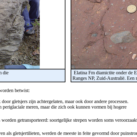
m die
Elatina Fm diamictite onder de E
Ranges NP, Zuid-Australië. Een m
worden betwist:
k door gletsjers zijn achtergelaten, maar ook door andere processen.
 en periglaciale meren, maar die zich ook kunnen vormen bij hogere
ers worden getransporteerd: soortgelijke strepen worden soms veroorzaak
n als gletsjertilieten, werden de meeste in feite gevormd door puinstr