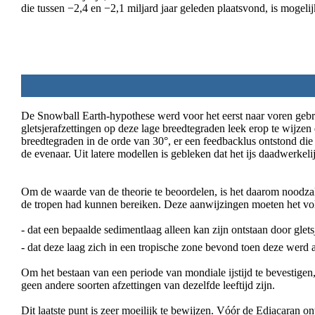
die tussen −2,4 en −2,1 miljard jaar geleden plaatsvond, is mogelij
De Snowball Earth-hypothese werd voor het eerst naar voren gebrac
gletsjerafzettingen op deze lage breedtegraden leek erop te wijzen d
breedtegraden in de orde van 30°, er een feedbacklus ontstond die v
de evenaar. Uit latere modellen is gebleken dat het ijs daadwerkelij
Om de waarde van de theorie te beoordelen, is het daarom noodzak
de tropen had kunnen bereiken. Deze aanwijzingen moeten het vo
- dat een bepaalde sedimentlaag alleen kan zijn ontstaan ​​door gletsj
- dat deze laag zich in een tropische zone bevond toen deze werd a
Om het bestaan ​​van een periode van mondiale ijstijd te bevestigen,
geen andere soorten afzettingen van dezelfde leeftijd zijn.
Dit laatste punt is zeer moeilijk te bewijzen. Vóór de Ediacaran ont