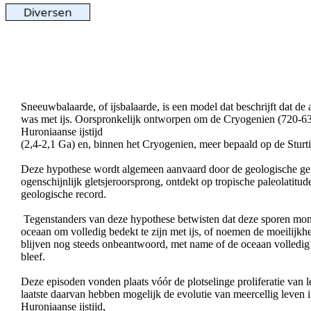
Sneeuwbalaarde, of ijsbalaarde, is een model dat beschrijft dat de
was met ijs. Oorspronkelijk ontworpen om de Cryogenien (720-63
Huroniaanse ijstijd
(2,4-2,1 Ga) en, binnen het Cryogenien, meer bepaald op de Sturt
Deze hypothese wordt algemeen aanvaard door de geologische gem
ogenschijnlijk gletsjeroorsprong, ontdekt op tropische paleolatitud
geologische record.
Tegenstanders van deze hypothese betwisten dat deze sporen mond
oceaan om volledig bedekt te zijn met ijs, of noemen de moeilijkh
blijven nog steeds onbeantwoord, met name of de oceaan volledig b
bleef.
Deze episoden vonden plaats vóór de plotselinge proliferatie van 
laatste daarvan hebben mogelijk de evolutie van meercellig leven
Huroniaanse ijstijd,