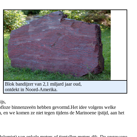
Blok bandijzer van 2,1 miljard jaar oud,
ontdekt in Noord-Amerika.
js,
stofloze binnenzeeën hebben gevormd.Het idee volgens welke
 en we komen ze niet tegen tijdens de Marinoene ijstijd, aan het
olomiet) van enkele meters of tientallen meters dik. De ongewone