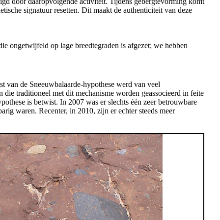
igd door daaropvolgende activiteit. Tijdens gebergtevorming komt
tische signatuur resetten. Dit maakt de authenticiteit van deze
 die ongetwijfeld op lage breedtegraden is afgezet; we hebben
omst van de Sneeuwbalaarde-hypothese werd van veel
 die traditioneel met dit mechanisme worden geassocieerd in feite
pothese is betwist. In 2007 was er slechts één zeer betrouwbare
barig waren. Recenter, in 2010, zijn er echter steeds meer