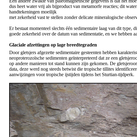
Een andere zwakte van paleomagnetische gegevens is dat het moeil
dus heet water vrij als bijproduct van metamorfe reacties; dit wat
handtekeningen moeilijk
met zekerheid vast te stellen zonder delicate mineralogische obser
Er bestaat momenteel slechts één sedimentaire laag van dit type, d
goede zekerheid over de datum van sedimentatie, en we hebben aan
Glaciale afzettingen op lage breedtegraden
Door gletsjers afgezette sedimentaire gesteenten hebben karakte
neoproterozoïsche sedimenten geïnterpreteerd dat ze een gletsjero
op andere manieren tot stand kunnen zijn gekomen. De gletsjeroors
data, deze werd nog steeds betwist die tropische tillites identific
aanwijzingen voor tropische ijstijden tijdens het Sturtian-tijdperk.