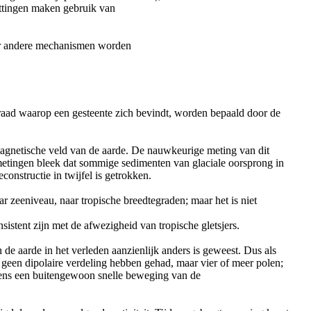
hattingen maken gebruik van
door andere mechanismen worden
raad waarop een gesteente zich bevindt, worden bepaald door de
magnetische veld van de aarde. De nauwkeurige meting van dit
 metingen bleek dat sommige sedimenten van glaciale oorsprong in
nstructie in twijfel is getrokken.
r zeeniveau, naar tropische breedtegraden; maar het is niet
sistent zijn met de afwezigheid van tropische gletsjers.
e aarde in het verleden aanzienlijk anders is geweest. Dus als
 geen dipolaire verdeling hebben gehad, maar vier of meer polen;
gevens een buitengewoon snelle beweging van de