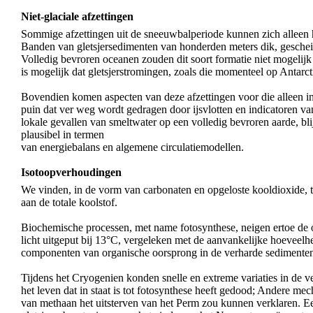
Niet-glaciale afzettingen
Sommige afzettingen uit de sneeuwbalperiode kunnen zich alleen
Banden van gletsjersedimenten van honderden meters dik, gescheide
Volledig bevroren oceanen zouden dit soort formatie niet mogelij
is mogelijk dat gletsjerstromingen, zoals die momenteel op Antarc
Bovendien komen aspecten van deze afzettingen voor die alleen 
puin dat ver weg wordt gedragen door ijsvlotten en indicatoren 
lokale gevallen van smeltwater op een volledig bevroren aarde, bli
plausibel in termen
van energiebalans en algemene circulatiemodellen.
Isotoopverhoudingen
We vinden, in de vorm van carbonaten en opgeloste kooldioxide, t
aan de totale koolstof.
Biochemische processen, met name fotosynthese, neigen ertoe de op
licht uitgeput bij 13°C, vergeleken met de aanvankelijke hoeveel
componenten van organische oorsprong in de verharde sedimenten z
Tijdens het Cryogenien konden snelle en extreme variaties in de
het leven dat in staat is tot fotosynthese heeft gedood; Andere me
van methaan het uitsterven van het Perm zou kunnen verklaren. E