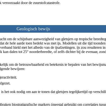
k veroorzaakt door de zuurstofcatastrofe.
Geologisch bewijs
ht om de schijnbare aanwezigheid van gletsjers op tropische breedtegr
at de hele aarde toen bedekt was met ijs. Modellen uit die tijd toonden 
erband hield met het albedo van de ijsafzettingen. ijs zou resulteren in
k kan dalen tot 25° noorderbreedte, of zelfs dichter bij de evenaar, zonde
elijk om de betrouwbaarheid en betekenis te bepalen van het bewijsmate
lgende bewijzen:
eractiviteit.
fgezet.
 is het ook nodig om aan te tonen dat gletsjers tegelijkertijd op verschil
braken biostratigrafische markers (meestal gebruikt om correlaties tussen