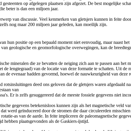
jd gesteenten op afgelegen plaatsen zijn afgezet. De best mogelijke sc
e beter is dan een miljoen jaar.
derwerp van discussie. Veel kenmerken van gletsjers kunnen in feite 
zelfs nog maar 200 miljoen jaar geleden, kan moeilijk zijn.
 van hun positie op een bepaald moment niet eenvoudig, maar naast het
del van geologische en geomorfologische overwegingen, kan de breedteg
che mineralen die ze bevatten de neiging zich aan te passen aan het 
 de lengtegraad) van de locatie van deze formatie te schatten. Uit de
an de evenaar hadden gevormd, hoewel de nauwkeurigheid van deze reco
d rotsinsluitingen deed ons geloven dat de gletsjers waren afgedaald naa
estaan ​​van
a's. Er is zelfs gesuggereerd dat de meeste fossiele gegevens niet incon
sche gegevens betekenisloos kunnen zijn als het magnetische veld van d
d dat werd geïnduceerd door de stromen die daar circuleerden misschien
 de rotatie-as van de aarde. In feite impliceren de paleomagnetische ge
jd hebben plaatsgevonden als de Gaskiers-ijstijd.