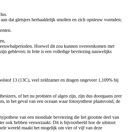
lus.
 aan dat gletsjers herhaaldelijk smolten en zich opnieuw vormden;
menten.
en,
it sneeuwbalperioden. Hoewel dit zou kunnen overeenkomen met
ijn gebleven; in feite is een volledige bevriezing nauwelijks
koolstof 13 (13C), veel zeldzamer en dragen ongeveer 1,109% bij
izers, of het nu protisten of algen zijn, zijn dus doorgaans zeer
om, in het geval van een oceaan waar fotosynthese plaatsvond, de
ypothese van een mondiale bevriezing die het grootste deel van
ter ook hebben veroorzaakt. Dit is bijvoorbeeld hoe de uitstoot
le wereld maakt het mogelijk om vier of vijf van deze