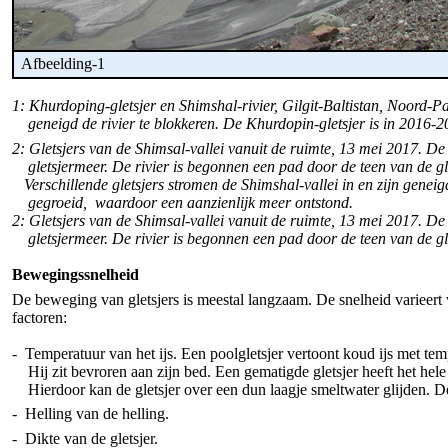
Afbeelding-1
1: Khurdoping-gletsjer en Shimshal-rivier, Gilgit-Baltistan, Noord-Pa
geneigd de rivier te blokkeren. De Khurdopin-gletsjer is in 2016-
2: Gletsjers van de Shimsal-vallei vanuit de ruimte, 13 mei 2017. D
gletsjermeer. De rivier is begonnen een pad door de teen van de g
Verschillende gletsjers stromen de Shimshal-vallei in en zijn geneig
gegroeid, waardoor een aanzienlijk meer ontstond.
2: Gletsjers van de Shimsal-vallei vanuit de ruimte, 13 mei 2017. D
gletsjermeer. De rivier is begonnen een pad door de teen van de gl
Bewegingssnelheid
De beweging van gletsjers is meestal langzaam. De snelheid varieert
factoren:
- Temperatuur van het ijs. Een poolgletsjer vertoont koud ijs met tem
Hij zit bevroren aan zijn bed. Een gematigde gletsjer heeft het hele 
Hierdoor kan de gletsjer over een dun laagje smeltwater glijden. De 
- Helling van de helling.
- Dikte van de gletsjer.