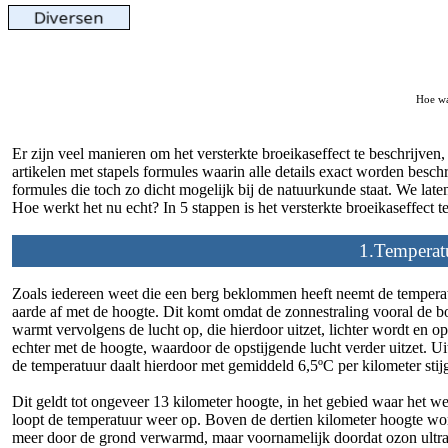
Hoe wa
Er zijn veel manieren om het versterkte broeikaseffect te beschrijven
artikelen met stapels formules waarin alle details exact worden besc
formules die toch zo dicht mogelijk bij de natuurkunde staat. We laten
Hoe werkt het nu echt? In 5 stappen is het versterkte broeikaseffect t
1.Temperat
Zoals iedereen weet die een berg beklommen heeft neemt de temperat
aarde af met de hoogte. Dit komt omdat de zonnestraling vooral de
warmt vervolgens de lucht op, die hierdoor uitzet, lichter wordt en op
echter met de hoogte, waardoor de opstijgende lucht verder uitzet. Uit
de temperatuur daalt hierdoor met gemiddeld 6,5ºC per kilometer stij
Dit geldt tot ongeveer 13 kilometer hoogte, in het gebied waar het w
loopt de temperatuur weer op. Boven de dertien kilometer hoogte wor
meer door de grond verwarmd, maar voornamelijk doordat ozon ultrav