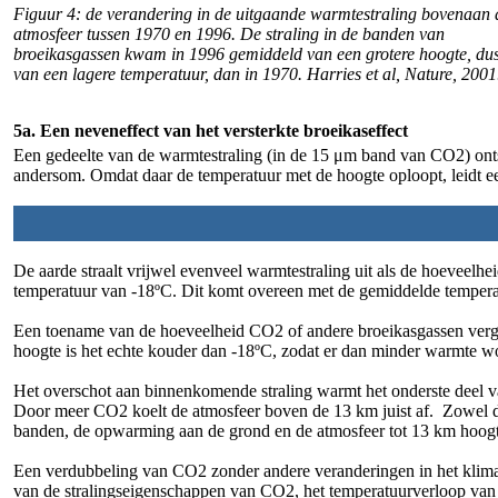
Figuur 4: de verandering in de uitgaande warmtestraling bovenaan 
atmosfeer tussen 1970 en 1996. De straling in de banden van
broeikasgassen kwam in 1996 gemiddeld van een grotere hoogte, du
van een lagere temperatuur, dan in 1970.
Harries et al, Nature, 2001
5a. Een neveneffect van het versterkte broeikaseffect
Een gedeelte van de warmtestraling (in de 15 μm band van CO2) ontsn
andersom. Omdat daar de temperatuur met de hoogte oploopt, leidt e
De aarde straalt vrijwel evenveel warmtestraling uit als de hoeveelhe
temperatuur van -18ºC. Dit komt overeen met de gemiddelde tempera
Een toename van de hoeveelheid CO2 of andere broeikasgassen vergroo
hoogte is het echte kouder dan -18ºC, zodat er dan minder warmte wo
Het overschot aan binnenkomende straling warmt het onderste deel van
Door meer CO2 koelt de atmosfeer boven de 13 km juist af. Zowel d
banden, de opwarming aan de grond en de atmosfeer tot 13 km hoog
Een verdubbeling van CO2 zonder andere veranderingen in het klima
van de stralingseigenschappen van CO2, het temperatuurverloop van 