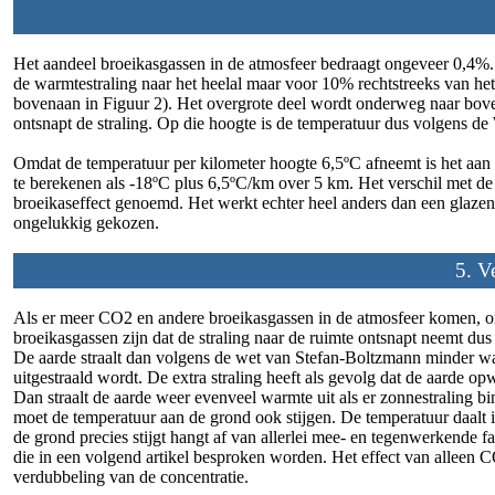
Het aandeel broeikasgassen in de atmosfeer bedraagt ongeveer 0,4%
de warmtestraling naar het heelal maar voor 10% rechtstreeks van he
bovenaan in Figuur 2). Het overgrote deel wordt onderweg naar bov
ontsnapt de straling. Op die hoogte is de temperatuur dus volgens d
Omdat de temperatuur per kilometer hoogte 6,5ºC afneemt is het aan 
te berekenen als -18ºC plus 6,5ºC/km over 5 km. Het verschil met de 
broeikaseffect genoemd. Het werkt echter heel anders dan een glaze
ongelukkig gekozen.
5. V
Als er meer CO2 en andere broeikasgassen in de atmosfeer komen, o
broeikasgassen zijn dat de straling naar de ruimte ontsnapt neemt dus
De aarde straalt dan volgens de wet van Stefan-Boltzmann minder war
uitgestraald wordt. De extra straling heeft als gevolg dat de aarde o
Dan straalt de aarde weer evenveel warmte uit als er zonnestraling b
moet de temperatuur aan de grond ook stijgen. De temperatuur daalt
de grond precies stijgt hangt af van allerlei mee- en tegenwerkende
die in een volgend artikel besproken worden. Het effect van alleen 
verdubbeling van de concentratie.