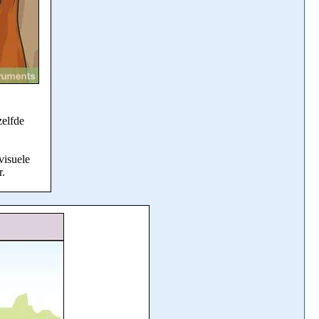
zelfde
visuele
r.