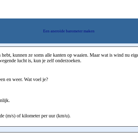
Een aneroïde barometer maken
n hebt, kunnen ze soms alle kanten op waaien. Maar wat is wind nu eige
egende lucht is, kun je zelf onderzoeken.
en en weer. Wat voel je?
nlijk.
e (m/s) of kilometer per uur (km/u).