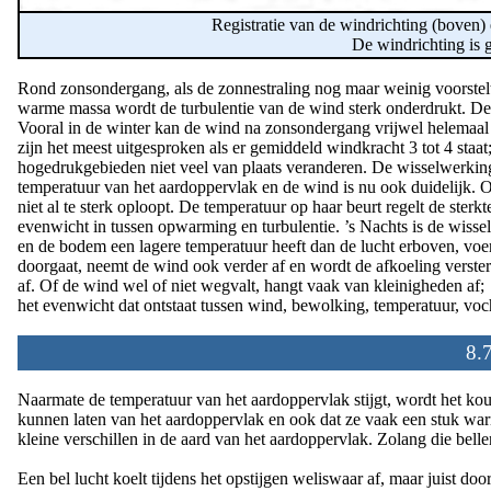
Registratie van de windrichting (boven) 
De windrichting is 
Rond zonsondergang, als de zonnestraling nog maar weinig voorstelt
warme massa wordt de turbulentie van de wind sterk onderdrukt. De
Vooral in de winter kan de wind na zonsondergang vrijwel helemaal we
zijn het meest uitgesproken als er gemiddeld windkracht 3 tot 4 staa
hogedrukgebieden niet veel van plaats veranderen. De wisselwerkin
temperatuur van het aardoppervlak en de wind is nu ook duidelijk. 
niet al te sterk oploopt. De temperatuur op haar beurt regelt de sterkte
evenwicht in tussen opwarming en turbulentie. ’s Nachts is de wiss
en de bodem een lagere temperatuur heeft dan de lucht erboven, voer
doorgaat, neemt de wind ook verder af en wordt de afkoeling verster
af. Of de wind wel of niet wegvalt, hangt vaak van kleinigheden af;
het evenwicht dat ontstaat tussen wind, bewolking, temperatuur, vocht
8.
Naarmate de temperatuur van het aardoppervlak stijgt, wordt het koud
kunnen laten van het aardoppervlak en ook dat ze vaak een stuk war
kleine verschillen in de aard van het aardoppervlak. Zolang die be
Een bel lucht koelt tijdens het opstijgen weliswaar af, maar juist d