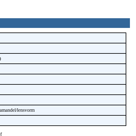
)
 amandel/lensvorm
f