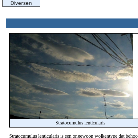
Stratocumulus lenticularis
Stratocumulus lenticularis is een ongewoon wolkentype dat behoort t