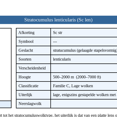
Stratocumulus lenticularis (Sc len)
Afkorting
Sc str
Symbool
---
Geslacht
stratucumulus (gelaagde stapelsvormig
Soorten
lenticularis
Verscheidenheid
Hoogte
500–2000 m (2000–7000 ft)
Classificatie
Familie C, Lage wolken
Uiterlijk
lage, enigszins gestapelde wolken met
Neerslagwolk
ot het stratocumuluswolktype, het uiterlijk is dat van een platte lens o