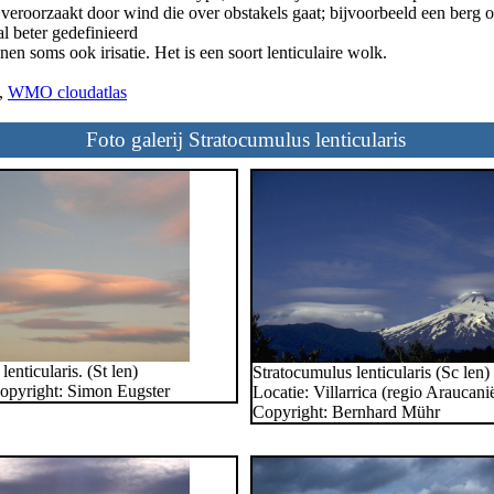
eroorzaakt door wind die over obstakels gaat; bijvoorbeeld een berg 
l beter gedefinieerd
 soms ook irisatie. Het is een soort lenticulaire wolk.
,
WMO cloudatlas
Foto galerij Stratocumulus lenticularis
enticularis. (St len)
Stratocumulus lenticularis (Sc len)
Copyright: Simon Eugster
Locatie: Villarrica (regio Araucanië
Copyright: Bernhard Mühr