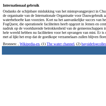
Internationaal gebruik
Ondanks de schijnbare mislukking van het mistopvangproject in Chun
de organisatie van de Internationale Organisatie voor Dauwgebruik aan
waterbehoefte kan voorzien. Kort na het aanvankelijke succes van he
FogQuest, die operationele faciliteiten heeft opgezet in Jemen en cen
nadruk op de voortdurende betrokkenheid van de gemeenschappen in de
hele wereld hebben nu faciliteiten voor het opvangen van mist. Er is
met al lijkt het erop dat de goedkope verzamelaars zullen blijven flo
Bronnen:
,
Wikipedia-en
, (1)
The water channel
, (2)
baysidefogcollec