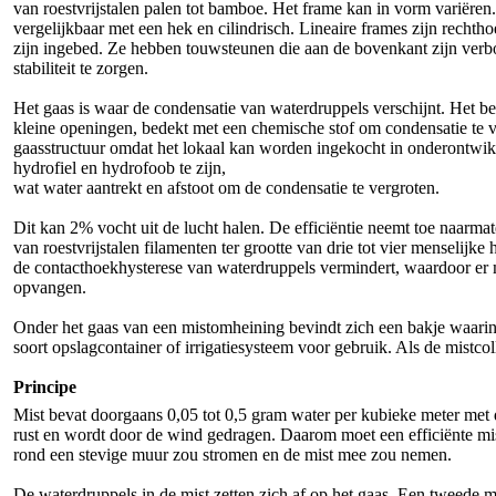
van roestvrijstalen palen tot bamboe. Het frame kan in vorm variëren
vergelijkbaar met een hek en cilindrisch. Lineaire frames zijn recht
zijn ingebed. Ze hebben touwsteunen die aan de bovenkant zijn verb
stabiliteit te zorgen.
Het gaas is waar de condensatie van waterdruppels verschijnt. Het bes
kleine openingen, bedekt met een chemische stof om condensatie te
gaasstructuur omdat het lokaal kan worden ingekocht in onderontwik
hydrofiel en hydrofoob te zijn,
wat water aantrekt en afstoot om de condensatie te vergroten.
Dit kan 2% vocht uit de lucht halen. De efficiëntie neemt toe naarm
van roestvrijstalen filamenten ter grootte van drie tot vier menselijke
de contacthoekhysterese van waterdruppels vermindert, waardoor er 
opvangen.
Onder het gaas van een mistomheining bevindt zich een bakje waari
soort opslagcontainer of irrigatiesysteem voor gebruik. Als de mistcol
Principe
Mist bevat doorgaans 0,05 tot 0,5 gram water per kubieke meter met 
rust en wordt door de wind gedragen. Daarom moet een efficiënte mi
rond een stevige muur zou stromen en de mist mee zou nemen.
De waterdruppels in de mist zetten zich af op het gaas. Een tweede 