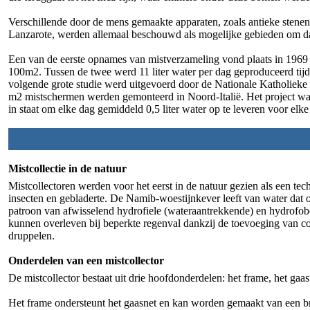
Verschillende door de mens gemaakte apparaten, zoals antieke stene
Lanzarote, werden allemaal beschouwd als mogelijke gebieden om d
Een van de eerste opnames van mistverzameling vond plaats in 1969 
100m2. Tussen de twee werd 11 liter water per dag geproduceerd tij
volgende grote studie werd uitgevoerd door de Nationale Katholieke
m2 mistschermen werden gemonteerd in Noord-Italië. Het project w
in staat om elke dag gemiddeld 0,5 liter water op te leveren voor elke
Mistcollectie in de natuur
Mistcollectoren werden voor het eerst in de natuur gezien als een t
insecten en gebladerte. De Namib-woestijnkever leeft van water dat 
patroon van afwisselend hydrofiele (wateraantrekkende) en hydrofo
kunnen overleven bij beperkte regenval dankzij de toevoeging van co
druppelen.
Onderdelen van een mistcollector
De mistcollector bestaat uit drie hoofdonderdelen: het frame, het ga
Het frame ondersteunt het gaasnet en kan worden gemaakt van een br