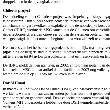
druppelen en in de opvangbak eronder
Chileens project
De bedoeling van het Canadese project was simpelweg mistopvangapp
te bestuderen. Hun succes wekte echter de interesse van wetenschap
camchanca- of garúawolken te exploiteren die de noordelijke kust va
Center (IDRC) werkte de MSC samen met de Chilenen om verschillende
geperfectioneerd, werden ongeveer 50 van de systemen opgericht en g
was gevestigd, had het moeten beginnen mist voor zichzelf te verzam
Het succes van het herbebossingsproject is onduidelijk, maar ongevee
pijpleiding de berg de stad in te sturen. Hoewel dit niet binnen de
uit te breiden tot 94 nylon gaascollectoren met een reservetank en 
De IDRC meldt dat tien jaar later, in 2002, er nog maar negen van de
kant stelt de MSC in haar artikel dat de faciliteit in 2003 nog volle
waren om de site op El Tofo nieuw leven in te blazen. .
Dar Si Hmad
In maart 2015 bouwde Dar Si Hmad (DSH), een Marokkaanse ngo, 's w
werkte, is waterarm, maar zes maanden per jaar wordt het gebied be
gerapporteerd en gecontroleerd. Deze capaciteiten waren cruciaal bij
Volgens MIT-onderzoekers hebben de door DSH geïmplementeerde Fog
verbeterd".