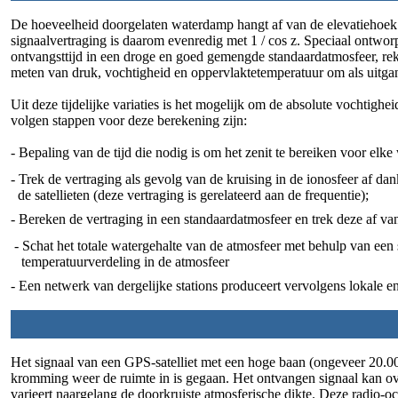
De hoeveelheid doorgelaten waterdamp hangt af van de elevatiehoek va
signaalvertraging is daarom evenredig met 1 / cos z. Speciaal ontwor
ontvangsttijd in een droge en goed gemengde standaardatmosfeer, rek
meten van druk, vochtigheid en oppervlaktetemperatuur om als uitga
Uit deze tijdelijke variaties is het mogelijk om de absolute vochtighei
volgen stappen voor deze berekening zijn:
- Bepaling van de tijd die nodig is om het zenit te bereiken voor elk
- Trek de vertraging als gevolg van de kruising in de ionosfeer af da
de satellieten (deze vertraging is gerelateerd aan de frequentie);
- Bereken de vertraging in een standaardatmosfeer en trek deze af va
- Schat het totale watergehalte van de atmosfeer met behulp van een
temperatuurverdeling in de atmosfeer
- Een netwerk van dergelijke stations produceert vervolgens lokale e
Het signaal van een GPS-satelliet met een hoge baan (ongeveer 20.0
kromming weer de ruimte in is gegaan. Het ontvangen signaal kan ove
varieert naargelang de doorkruiste atmosferische dikte. Deze radio-o