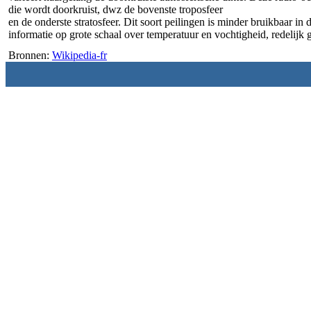
die wordt doorkruist, dwz de bovenste troposfeer
en de onderste stratosfeer. Dit soort peilingen is minder bruikbaar i
informatie op grote schaal over temperatuur en vochtigheid, redelijk 
Bronnen:
Wikipedia-fr