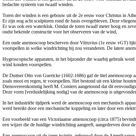
bedachte systeem van twaalf winden.
Toren der winden is een gebouw uit de 2e eeuw voor Christus in Athen
Er zijn nog acht sculpturen rond de basis overgebleven. Deze vliegen
Er was ook een waterklok. Omdat de toren twaalf meter hoog en zeven
oudst bekende constructie voor het observeren van de wind,
Een oude anemoscoop beschreven door Vitruvius (1e eeuw vGT) lijkt be
voorspellen in welke windrichting hij zou veranderen. De latere anem
Hygroscopische apparaten, in het bijzonder die waarbij gebruik wer
wind konden voorspellen.
De Duitser Otto von Guericke (1602-1686) gaf de titel anemoscoop 
zoals mooi en regen, te voorspellen. Het bestond uit een kleine houte
Dienovereenkomstig heeft M. Comiers aangetoond dat dit eenvoudig
Deze vorm [verduidelijking nodig] van de anemoscoop is uitgevonde
In het industriële tijdperk werd de anemoscoop een mechanisch appar
werd bereikt door een mechanische koppeling en later door een elektri
Een voorbeeld van een Victoriaanse amenoscoop (circa 1875) bevindt z
een wijzer die de huidige windrichting aangeeft, aangedreven door d
Een anemoscoop uit de jaren twintig, gebouwd door de Amerikaanse ins