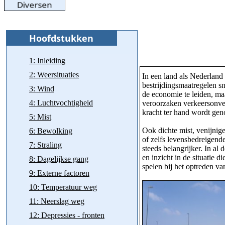
1: Inleiding
2: Weersituaties
In een land als Nederland
bestrijdingsmaatregelen s
3: Wind
de economie te leiden, ma
4: Luchtvochtigheid
veroorzaken verkeersonvei
kracht ter hand wordt gen
5: Mist
Ook dichte mist, venijnige
6: Bewolking
of zelfs levensbedreigende
7: Straling
steeds belangrijker. In al
en inzicht in de situatie 
8: Dagelijkse gang
spelen bij het optreden va
9: Externe factoren
10: Temperatuur weg
11: Neerslag weg
12: Depressies - fronten