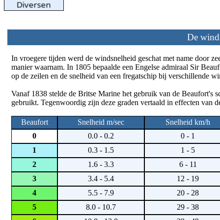
De winds
In vroegere tijden werd de windsnelheid geschat met name door zeel
manier waarnam. In 1805 bepaalde een Engelse admiraal Sir Beauf
op de zeilen en de snelheid van een fregatschip bij verschillende wi
Vanaf 1838 stelde de Britse Marine het gebruik van de Beaufort's s
gebruikt. Tegenwoordig zijn deze graden vertaald in effecten van 
Beaufort
Snelheid m/sec
Snelheid km/h
0
0.0 - 0.2
0 - 1
1
0.3 - 1.5
1 - 5
2
1.6 - 3.3
6 - 11
3
3.4 - 5.4
12 - 19
4
5.5 - 7.9
20 - 28
5
8.0 - 10.7
29 - 38