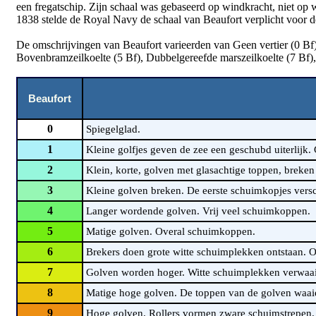
een fregatschip. Zijn schaal was gebaseerd op windkracht, niet op wi
1838 stelde de Royal Navy de schaal van Beaufort verplicht voor d
De omschrijvingen van Beaufort varieerden van Geen vertier (0 Bf) 
Bovenbramzeilkoelte (5 Bf), Dubbelgereefde marszeilkoelte (7 Bf),
Beaufort
0
Spiegelglad.
1
Kleine golfjes geven de zee een geschubd uiterlijk
2
Klein, korte, golven met glasachtige toppen, breken 
3
Kleine golven breken. De eerste schuimkopjes versc
4
Langer wordende golven. Vrij veel schuimkoppen.
5
Matige golven. Overal schuimkoppen.
6
Brekers doen grote witte schuimplekken ontstaan. 
7
Golven worden hoger. Witte schuimplekken verwaaien
8
Matige hoge golven. De toppen van de golven waai
9
Hoge golven. Rollers vormen zware schuimstrepen. 