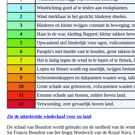
1
Windrichting goed af te leiden aan rookpluimen.
2
Wind merkbaar in het gezicht; bladeren ritselen.
3
Bladeren en kleine twijgen constant in beweging; st
4
Haar in de war; kleding flappert; kleine takken bew
5
Opwaaiend stof hinderlijk voor ogen, vuilcontainer
6
Paraplu's met moeite vast te houden, grote takken b
7
Het is lastig tegen de wind in te lopen of te fietsen
8
Lopen en fietsen wordt erg moeilijk, twijgen breken
9
Schoorsteenkappen en dakpannen waaien weg, takk
10
Grote schade aan gebouwen, volwassenen waaien 
11
Enorme schade aan bossen, zelden boven land.
12
Verwoesting, zeer gevaarlijk boven land.
Zie de uitgebreide windschaal voor op land
De schaal van Beaufort wordt gebruikt om de snelheid van de win
Sir Francis Beaufort van het fregat Woolwich van de Royal Navy. H