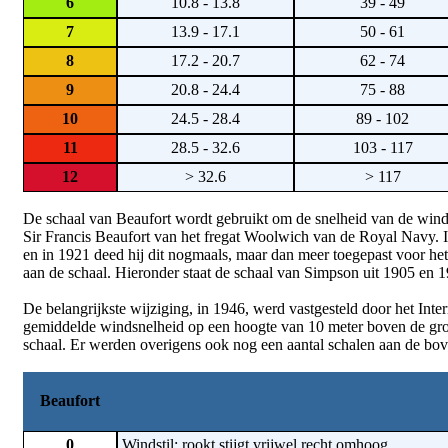
6
10.8 - 13.8
39 - 49
7
13.9 - 17.1
50 - 61
8
17.2 - 20.7
62 - 74
9
20.8 - 24.4
75 - 88
10
24.5 - 28.4
89 - 102
11
28.5 - 32.6
103 - 117
12
> 32.6
> 117
De schaal van Beaufort wordt gebruikt om de snelheid van de win
Sir Francis Beaufort van het fregat Woolwich van de Royal Navy. 
en in 1921 deed hij dit nogmaals, maar dan meer toegepast voor he
aan de schaal. Hieronder staat de schaal van Simpson uit 1905 en 
De belangrijkste wijziging, in 1946, werd vastgesteld door het In
gemiddelde windsnelheid op een hoogte van 10 meter boven de gro
schaal. Er werden overigens ook nog een aantal schalen aan de bo
Beaufort
0
Windstil; rookt stijgt vrijwel recht omhoog.