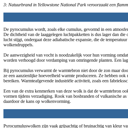
3: Natuurbrand in Yellowstone National Park veroorzaakt een flam
De pyrocumulus wordt, zoals elke cumulus, gevormd in een atmosferi
De dichtheid van de laaggelegen luchtpakketten is dus lager dan di
lucht stijgt, ondergaat deze adiabatische expansie, die de temperatuu
wolkendruppels.
De aanwezigheid van vocht is noodzakelijk voor hun vorming omdat w
worden verhoogd door verdamping van omringende planten. Een lage 
Bij pyrocumulus verwarmt de warmtebron niet door de zon maar doo
ze een aanzienlijke hoeveelheid warmte produceren. Ze hebben ook m
bereiken. Warmteafgevende industriële activiteit, zoals een fabriekssc
Een van de extra kenmerken van deze wolk is dat de warmtebron ook e
vormen tijdens verzadiging. Rook van bosbranden of vulkanische as vo
daardoor de kans op wolkenvorming.
Pyrocumuluswolken zijn vaak grijsachtig of bruinachtig van kleur va