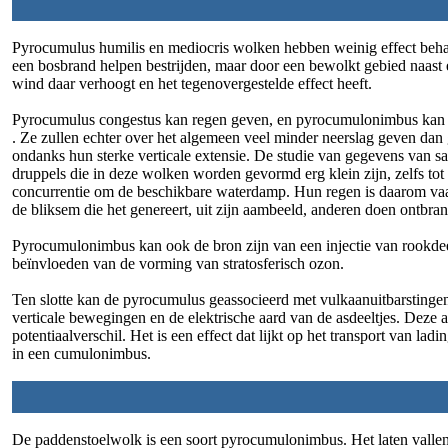
Pyrocumulus humilis en mediocris wolken hebben weinig effect beha
een bosbrand helpen bestrijden, maar door een bewolkt gebied naast 
wind daar verhoogt en het tegenovergestelde effect heeft.
Pyrocumulus congestus kan regen geven, en pyrocumulonimbus kan de
. Ze zullen echter over het algemeen veel minder neerslag geven d
ondanks hun sterke verticale extensie. De studie van gegevens van sa
druppels die in deze wolken worden gevormd erg klein zijn, zelfs tot 
concurrentie om de beschikbare waterdamp. Hun regen is daarom vaa
de bliksem die het genereert, uit zijn aambeeld, anderen doen ontbra
Pyrocumulonimbus kan ook de bron zijn van een injectie van rookdeeltje
beïnvloeden van de vorming van stratosferisch ozon.
Ten slotte kan de pyrocumulus geassocieerd met vulkaanuitbarstingen
verticale bewegingen en de elektrische aard van de asdeeltjes. Deze 
potentiaalverschil. Het is een effect dat lijkt op het transport van ladi
in een cumulonimbus.
De paddenstoelwolk is een soort pyrocumulonimbus. Het laten valle