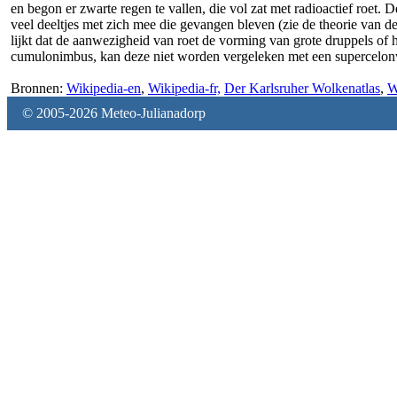
en begon er zwarte regen te vallen, die vol zat met radioactief roet
veel deeltjes met zich mee die gevangen bleven (zie de theorie van d
lijkt dat de aanwezigheid van roet de vorming van grote druppels o
cumulonimbus, kan deze niet worden vergeleken met een supercelon
Bronnen:
Wikipedia-en
,
Wikipedia-fr,
Der Karlsruher Wolkenatlas
,
W
© 2005-2026 Meteo-Julianadorp