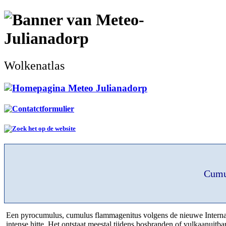
Wolkenatlas
Cumu
Een pyrocumulus, cumulus flammagenitus volgens de nieuwe Internat
intense hitte. Het ontstaat meestal tijdens bosbranden of vulkaanuit