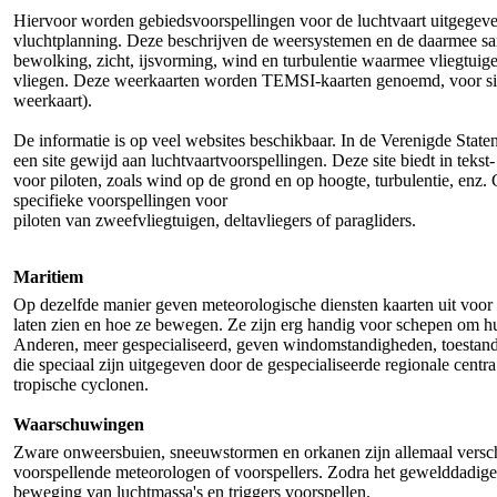
Hiervoor worden gebiedsvoorspellingen voor de luchtvaart uitgegeve
vluchtplanning. Deze beschrijven de weersystemen en de daarmee 
bewolking, zicht, ijsvorming, wind en turbulentie waarmee vliegtuige
vliegen. Deze weerkaarten worden TEMSI-kaarten genoemd, voor sign
weerkaart).
De informatie is op veel websites beschikbaar. In de Verenigde State
een site gewijd aan luchtvaartvoorspellingen. Deze site biedt in tekst-
voor piloten, zoals wind op de grond en op hoogte, turbulentie, enz. G
specifieke voorspellingen voor
piloten van zweefvliegtuigen, deltavliegers of paragliders.
Maritiem
Op dezelfde manier geven meteorologische diensten kaarten uit voor 
laten zien en hoe ze bewegen. Ze zijn erg handig voor schepen om 
Anderen, meer gespecialiseerd, geven windomstandigheden, toestand v
die speciaal zijn uitgegeven door de gespecialiseerde regionale cent
tropische cyclonen.
Waarschuwingen
Zware onweersbuien, sneeuwstormen en orkanen zijn allemaal versch
voorspellende meteorologen of voorspellers. Zodra het gewelddadige 
beweging van luchtmassa's en triggers voorspellen.