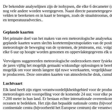
De bekendste analyselijnen zijn de isohypsen, die elke 6 decameter 
nog vele andere worden weergegeven. Naast directe parametergegeven
velden te berekenen en in kaart te brengen, zoals de straalstroomas,
en temperatuuradvecties..
Geplande kaarten
Het primaire doel van het maken van een meteorologische analysekaart
geplande kaarten waren slechts kortetermijnextrapolaties van de posi
meteorologie de beweging van de systemen, de jetstreams, enz. volgd
elke 6 uur op hoogte worden genomen en oppervlaktegegevens elk u
Vervolgens suggereerden meteorologische onderzoekers meer fysieke v
de jaren vijftig het mogelijk gemaakt wiskundige oplossingen te ber
mogelijk om voor steeds langere tijd ruwe weerkaarten, vergelijkbaar
te produceren. Deze omvatten kaarten van atmosferische druk, cumul
Luchtvaart
Elk land heeft zijn eigen verantwoordelijkheidsgebied voor de produc
meteorologen een voorspelling voor de komende 24 uur, voor elke p
7.200 meter in hun land. Er bestaan ​​echter internationale overeenk
oceanen te bedekken. Het zijn dan bepaalde nationale centra (bijvoo
continentale centra (bijvoorbeeld het Europese centrum) die verantwoo