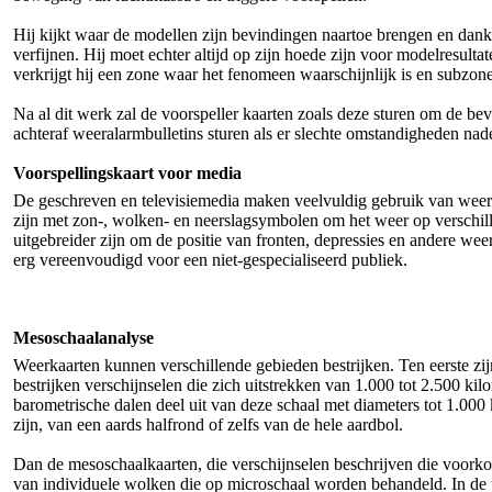
Hij kijkt waar de modellen zijn bevindingen naartoe brengen en dankzi
verfijnen. Hij moet echter altijd op zijn hoede zijn voor modelresultat
verkrijgt hij een zone waar het fenomeen waarschijnlijk is en subzon
Na al dit werk zal de voorspeller kaarten zoals deze sturen om de be
achteraf weeralarmbulletins sturen als er slechte omstandigheden nad
Voorspellingskaart voor media
De geschreven en televisiemedia maken veelvuldig gebruik van weer
zijn met zon-, wolken- en neerslagsymbolen om het weer op verschill
uitgebreider zijn om de positie van fronten, depressies en andere w
erg vereenvoudigd voor een niet-gespecialiseerd publiek.
Mesoschaalanalyse
Weerkaarten kunnen verschillende gebieden bestrijken. Ten eerste zi
bestrijken verschijnselen die zich uitstrekken van 1.000 tot 2.500 k
barometrische dalen deel uit van deze schaal met diameters tot 1.000
zijn, van een aards halfrond of zelfs van de hele aardbol.
Dan de mesoschaalkaarten, die verschijnselen beschrijven die voorko
van individuele wolken die op microschaal worden behandeld. In de p