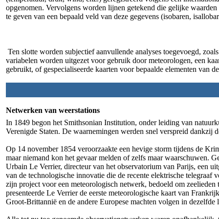
opgenomen. Vervolgens worden lijnen getekend die gelijke waarden 
te geven van een bepaald veld van deze gegevens (isobaren, isallobar
Ten slotte worden subjectief aanvullende analyses toegevoegd, zoals 
variabelen worden uitgezet voor gebruik door meteorologen, een kaa
gebruikt, of gespecialiseerde kaarten voor bepaalde elementen van de 
Netwerken van weerstations
In 1849 begon het Smithsonian Institution, onder leiding van natuur
Verenigde Staten. De waarnemingen werden snel verspreid dankzij de
Op 14 november 1854 veroorzaakte een hevige storm tijdens de Krim
maar niemand kon het gevaar melden of zelfs maar waarschuwen. Gec
Urbain Le Verrier, directeur van het observatorium van Parijs, een ui
van de technologische innovatie die de recente elektrische telegraaf
zijn project voor een meteorologisch netwerk, bedoeld om zeelieden
presenteerde Le Verrier de eerste meteorologische kaart van Frankr
Groot-Brittannië en de andere Europese machten volgen in dezelfde l