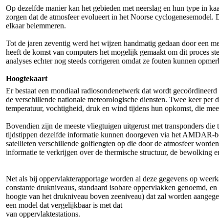
Op dezelfde manier kan het gebieden met neerslag en hun type in kaa
zorgen dat de atmosfeer evolueert in het Noorse cyclogenesemodel. D
elkaar belemmeren.
Tot de jaren zeventig werd het wijzen handmatig gedaan door een met
heeft de komst van computers het mogelijk gemaakt om dit proces ste
analyses echter nog steeds corrigeren omdat ze fouten kunnen opme
Hoogtekaart
Er bestaat een mondiaal radiosondenetwerk dat wordt gecoördineer
de verschillende nationale meteorologische diensten. Twee keer per
temperatuur, vochtigheid, druk en wind tijdens hun opkomst, die m
Bovendien zijn de meeste vliegtuigen uitgerust met transponders die t
tijdstippen dezelfde informatie kunnen doorgeven via het AMDAR-be
satellieten verschillende golflengten op die door de atmosfeer word
informatie te verkrijgen over de thermische structuur, de bewolking
Net als bij oppervlakterapportage worden al deze gegevens op weer
constante drukniveaus, standaard isobare oppervlakken genoemd, en h
hoogte van het drukniveau boven zeeniveau) dat zal worden aangege
een model dat vergelijkbaar is met dat
van oppervlaktestations.