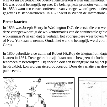
Alle tot nu toe genoemde observatienetwerken waren onafhankelijk.
Dit was vooral belangrijk op zee. De belangrijkste promotor van int
In 1853 kwam een ​​eerste conferentie van vertegenwoordigers uit tie
gegevens te standaardiseren. In 1873 werd in Wenen de Internationa
Eerste kaarten
In 1856 was Joseph Henry in Washington D.C. de eerste die een weers
deze vertegenwoordigt de wolkenformaties van de continentale gebie
wolkenmassa's in één dag te vertalen, het voorspelbare weer boven V
of New York aan te nemen. Omdat het werk te belangrijk werd voor 
Corps.
In 1860 gebruikte vice-admiraal Robert FitzRoy de telegraaf om dage
kaarten in 1861. Deze gebruikte zijn kaart om te bewijzen dat lucht
fenomeen te beschrijven. Hij speelde ook een belangrijke rol bij het 
het drukblok kon worden gereproduceerd6. Door de variatie van deze k
publiceerde.