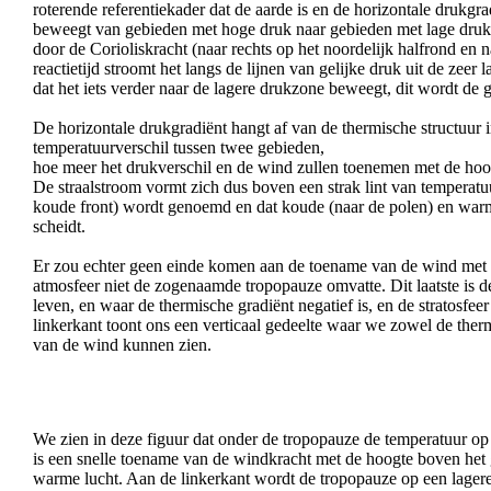
roterende referentiekader dat de aarde is en de horizontale drukgr
beweegt van gebieden met hoge druk naar gebieden met lage dru
door de Corioliskracht (naar rechts op het noordelijk halfrond en n
reactietijd stroomt het langs de lijnen van gelijke druk uit de zeer
dat het iets verder naar de lagere drukzone beweegt, dit wordt de
De horizontale drukgradiënt hangt af van de thermische structuur 
temperatuurverschil tussen twee gebieden,
hoe meer het drukverschil en de wind zullen toenemen met de hoo
De straalstroom vormt zich dus boven een strak lint van temperatu
koude front) wordt genoemd en dat koude (naar de polen) en warm
scheidt.
Er zou echter geen einde komen aan de toename van de wind met d
atmosfeer niet de zogenaamde tropopauze omvatte. Dit laatste is d
leven, en waar de thermische gradiënt negatief is, en de stratosfeer
linkerkant toont ons een verticaal gedeelte waar we zowel de therm
van de wind kunnen zien.
We zien in deze figuur dat onder de tropopauze de temperatuur op 
is een snelle toename van de windkracht met de hoogte boven het g
warme lucht. Aan de linkerkant wordt de tropopauze op een lagere h