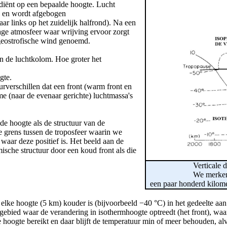
adiënt op een bepaalde hoogte. Lucht
k en wordt afgebogen
aar links op het zuidelijk halfrond). Na een
 lage atmosfeer waar wrijving ervoor zorgt
 geostrofische wind genoemd.
in de luchtkolom. Hoe groter het
gte.
urverschillen dat een front (warm front en
e (naar de evenaar gerichte) luchtmassa's
e hoogte als de structuur van de
e grens tussen de troposfeer waarin we
 waar deze positief is. Het beeld aan de
ische structuur door een koud front als die
Verticale 
We merken 
een paar honderd kilomet
elke hoogte (5 km) kouder is (bijvoorbeeld −40 °C) in het gedeelte aan 
ebied waar de verandering in isothermhoogte optreedt (het front), waar
oogte bereikt en daar blijft de temperatuur min of meer behouden, alvore