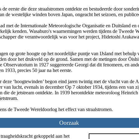
 de eerste die deze straalstromen ontdekte en bestudeerde door sonderi
an de westelijke winden boven Japan, ongeacht het seizoen, en publicee
had met de Internationale Meteorologische Organisatie en Duitsland en 
lijk kenden. Wasaburo's waarnemingen werden tijdens de Tweede Were
happer die verantwoordelijk was voor het project, Hidetoshi Arakawa, 
en op grote hoogte op het noordelijke puntje van IJsland met behulp 
orden door het drukveld op de grond. Samen met de metingen door Ōishi
eme Observatorium in 1927 suggereerde Georgi dat dit fenomeen, en and
n 1933, precies 50 jaar na het eerste.
r deze ‘hoogtewinden’ begon eind jaren twintig met de vlucht van de A
er van lucht, evenals in december Op 7 oktober 1934, tijdens een van z
n die de jetstream ontdekte. In 1939 herontdekte meteoroloog Heinrich
jetstream.
ens de Tweede Wereldoorlog het effect van straalstromen.
Oorzaak
t traagheidskracht gekoppeld aan het