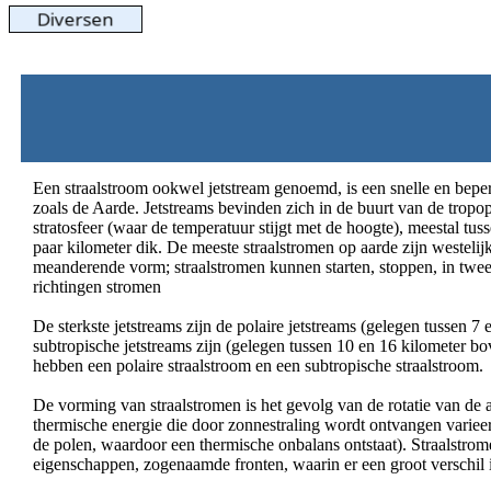
Een straalstroom ookwel jetstream genoemd, is een snelle en bepe
zoals de Aarde. Jetstreams bevinden zich in de buurt van de tropo
stratosfeer (waar de temperatuur stijgt met de hoogte), meestal tu
paar kilometer dik. De meeste straalstromen op aarde zijn westeli
meanderende vorm; straalstromen kunnen starten, stoppen, in twee 
richtingen stromen
De sterkste jetstreams zijn de polaire jetstreams (gelegen tussen 
subtropische jetstreams zijn (gelegen tussen 10 en 16 kilometer bo
hebben een polaire straalstroom en een subtropische straalstroom.
De vorming van straalstromen is het gevolg van de rotatie van de
thermische energie die door zonnestraling wordt ontvangen varieert
de polen, waardoor een thermische onbalans ontstaat). Straalstrome
eigenschappen, zogenaamde fronten, waarin er een groot verschil i