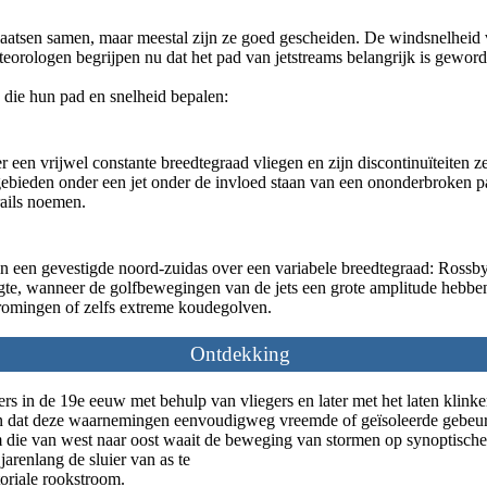
aatsen samen, maar meestal zijn ze goed gescheiden. De windsnelheid va
eorologen begrijpen nu dat het pad van jetstreams belangrijk is gewor
 die hun pad en snelheid bepalen:
over een vrijwel constante breedtegraad vliegen en zijn discontinuïteite
ebieden onder een jet onder de invloed staan ​​van een ononderbroken pa
rails noemen.
 in een gevestigde noord-zuidas over een variabele breedtegraad: Rossby
gte, wanneer de golfbewegingen van de jets een grote amplitude hebben, 
stromingen of zelfs extreme koudegolven.
Ontdekking
s in de 19e eeuw met behulp van vliegers en later met het laten klinke
ten dat deze waarnemingen eenvoudigweg vreemde of geïsoleerde gebeu
m die van west naar oost waait de beweging van stormen op synoptische
renlang de sluier van as te
oriale rookstroom.