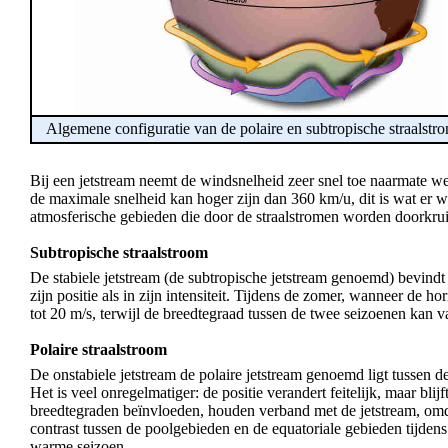
Algemene configuratie van de polaire en subtropische straalstr
Bij een jetstream neemt de windsnelheid zeer snel toe naarmate w
de maximale snelheid kan hoger zijn dan 360 km/u, dit is wat er 
atmosferische gebieden die door de straalstromen worden doorkruis
Subtropische straalstroom
De stabiele jetstream (de subtropische jetstream genoemd) bevindt
zijn positie als in zijn intensiteit. Tijdens de zomer, wanneer de 
tot 20 m/s, terwijl de breedtegraad tussen de twee seizoenen kan 
Polaire straalstroom
De onstabiele jetstream de polaire jetstream genoemd ligt tussen d
Het is veel onregelmatiger: de positie verandert feitelijk, maar bl
breedtegraden beïnvloeden, houden verband met de jetstream, omda
contrast tussen de poolgebieden en de equatoriale gebieden tijdens 
warme seizoen