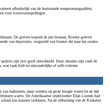
rieert afhankelijk van de horizontale temperatuurgradiënt,
den voor weersvoorspellingen.
n zeldzaam. De golven waaruit de jets bestaan, Rossby-golven
rade van depressies, vergezeld van fronten die naar het oosten
-golven zijn zeer goed ontwikkeld. Deze situaties zijn vaak de
wat vaak leidt tot uitzonderlijke of zelfs extreme
n van ballonnen, maar winden op grote hoogte waren tot de tijd
rtenissen waren. De Amerikaanse onderzoeker Elias Loomis had
 schaal zou kunnen verklaren. Na de uitbarsting van de Krakatoa