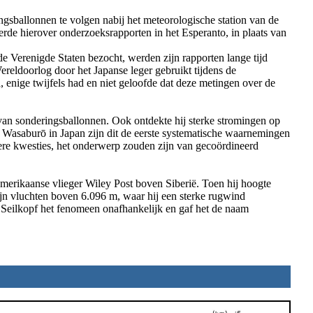
ngsballonnen te volgen nabij het meteorologische station van de
rde hierover onderzoeksrapporten in het Esperanto, in plaats van
de Verenigde Staten bezocht, werden zijn rapporten lange tijd
ldoorlog door het Japanse leger gebruikt tijdens de
enige twijfels had en niet geloofde dat deze metingen over de
van sonderingsballonnen. Ook ontdekte hij sterke stromingen op
 Wasaburō in Japan zijn dit de eerste systematische waarnemingen
ere kwesties, het onderwerp zouden zijn van gecoördineerd
merikaanse vlieger Wiley Post boven Siberië. Toen hij hoogte
ijn vluchten boven 6.096 m, waar hij een sterke rugwind
 Seilkopf het fenomeen onafhankelijk en gaf het de naam