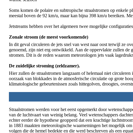
Soms komen de polaire en subtropische straalstromen op enkele pl
meestal boven de 92 km/u, maar kan bijna 398 km/u bereiken. Met
Jetstreams hebben over het algemeen twee mogelijke configuraties
Zonale stroom (de meest voorkomende)
In dit geval circuleren de jets snel van west naar oost terwijl ze 
genoemd, zijn niet erg ontwikkeld. Aan de oppervlakte zullen de g
stromen. Dit is de reden waarom meteorologen jets vaak lagedruk
De zuidelijke stroming (zeldzamer).
Hier zullen de straalstromen langzaam of helemaal niet circuleren
oorzaak van blokkades in de atmosferische circulatie op grote hoo
klimatologische gebeurtenissen zoals hittegolven, droogtes, over
Straalstromen werden voor het eerst opgemerkt door wetenschapper
van de luchtvaart van weinig belang. Veel wetenschappers dach
echter eerder de hypothese geopperd dat een krachtige luchtstroo
in 1883 maakten meteorologische waarnemingen het mogelijk om ja
volgen die de hemel bedekte en die werd beschreven als een equat