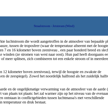
Straalstroom - Jetstream (Wind)
rkte luchtstroom die wordt aangetroffen in de atmosfeer van bepaalde p
pauze, tussen de troposfeer (waar de temperatuur afneemt met de hoogte
ssen 7 en 16 kilometer boven zeeniveau , een paar honderd breed en slec
jke winden (ze stromen van west naar oost). Hun pad heeft doorgaans e
of meer splitsen, zich combineren tot een enkele stroom of in meerder
7 en 12 kilometer boven zeeniveau), terwijl de hoogste en zwakste de
ven de zeespiegel). Zowel het noordelijk halfrond als het zuidelijk half
 aarde en de ongelijkmatige verwarming van de atmosfeer van de aarde 
 van plaats tot plaats: het zal warmer zijn op het niveau van de evenaa
n ontstaan ​​in conflictgebieden tussen luchtmassa's met verschillende
n temperatuur en druk bestaat.