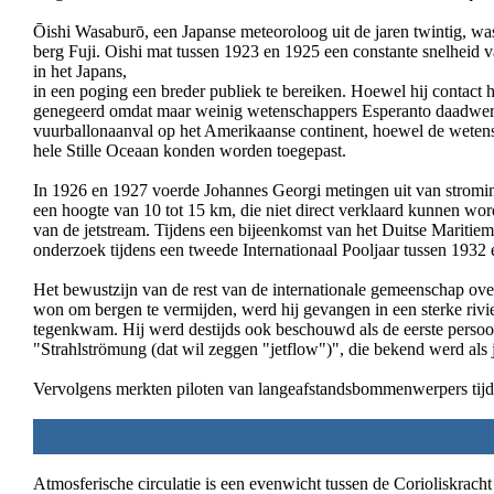
Ōishi Wasaburō, een Japanse meteoroloog uit de jaren twintig, was
berg Fuji. Oishi mat tussen 1923 en 1925 een constante snelheid v
in het Japans,
in een poging een breder publiek te bereiken. Hoewel hij contact 
genegeerd omdat maar weinig wetenschappers Esperanto daadwerke
vuurballonaanval op het Amerikaanse continent, hoewel de wetensc
hele Stille Oceaan konden worden toegepast.
In 1926 en 1927 voerde Johannes Georgi metingen uit van stroming
een hoogte van 10 tot 15 km, die niet direct verklaard kunnen w
van de jetstream. Tijdens een bijeenkomst van het Duitse Mariti
onderzoek tijdens een tweede Internationaal Pooljaar tussen 1932 e
Het bewustzijn van de rest van de internationale gemeenschap ove
won om bergen te vermijden, werd hij gevangen in een sterke rivi
tegenkwam. Hij werd destijds ook beschouwd als de eerste persoo
"Strahlströmung (dat wil zeggen "jetflow")", die bekend werd als 
Vervolgens merkten piloten van langeafstandsbommenwerpers tijd
Atmosferische circulatie is een evenwicht tussen de Corioliskrach