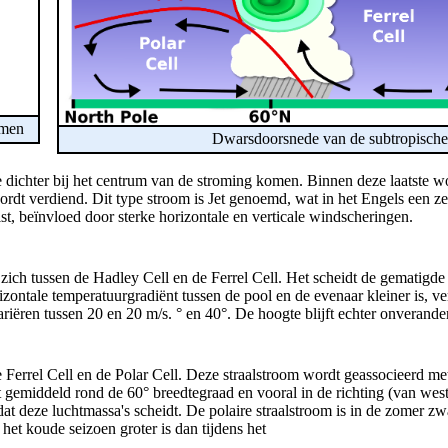
omen
Dwarsdoorsnede van de subtropische e
e dichter bij het centrum van de stroming komen. Binnen deze laatste 
wordt verdiend. Dit type stroom is Jet genoemd, wat in het Engels een 
t, beïnvloed door sterke horizontale en verticale windscheringen.
 zich tussen de Hadley Cell en de Ferrel Cell. Het scheidt de gematigd
horizontale temperatuurgradiënt tussen de pool en de evenaar kleiner is,
variëren tussen 20 en 20 m/s. ° en 40°. De hoogte blijft echter onveran
e Ferrel Cell en de Polar Cell. Deze straalstroom wordt geassocieerd m
ijft gemiddeld rond de 60° breedtegraad en vooral in de richting (van wes
t deze luchtmassa's scheidt. De polaire straalstroom is in de zomer zw
het koude seizoen groter is dan tijdens het