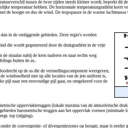
atuurverschil tussen de twee zijden steeds kleiner wordt, beperkt dit de
elijke temperatuur hebben. De horizontale temperatuurgradiënt keert v
il met de hoogte en dus de wind. De tropopauze in de warme luchtmassa
is dan in de omliggende gebieden. Deze regio's worden
wind die wordt gegenereerd door de drukgradiënt in de vrije
n de straalas nabij de kern naderen en naar rechts weg
elings buiten de as.
 loodrecht op de as die de versnellingscomponent weergeven,
e windsnelheid niet op alle locaties van de jets uniform is,
ke pijl naar een eenvoudige pijl gaat, en omgekeerd voor de
metrische oppervlakteruggen (lokale maxima van de atmosferische druk
egebieden barometrische troggen aan het oppervlak vormen (minimale l
gt. top (stijging).
n onder de convergentie- of divergentiezones op hoogte, maar is eerder