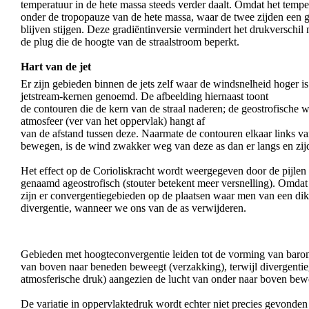
temperatuur in de hete massa steeds verder daalt. Omdat het temper
onder de tropopauze van de hete massa, waar de twee zijden een g
blijven stijgen. Deze gradiëntinversie vermindert het drukversch
de plug die de hoogte van de straalstroom beperkt.
Hart van de jet
Er zijn gebieden binnen de jets zelf waar de windsnelheid hoger 
jetstream-kernen genoemd. De afbeelding hiernaast toont
de contouren die de kern van de straal naderen; de geostrofische 
atmosfeer (ver van het oppervlak) hangt af
van de afstand tussen deze. Naarmate de contouren elkaar links va
bewegen, is de wind zwakker weg van deze as dan er langs en zijd
Het effect op de Corioliskracht wordt weergegeven door de pijlen
genaamd ageostrofisch (stouter betekent meer versnelling). Omdat d
zijn er convergentiegebieden op de plaatsen waar men van een dik
divergentie, wanneer we ons van de as verwijderen.
Gebieden met hoogteconvergentie leiden tot de vorming van baro
van boven naar beneden beweegt (verzakking), terwijl divergenti
atmosferische druk) aangezien de lucht van onder naar boven bewee
De variatie in oppervlaktedruk wordt echter niet precies gevonde