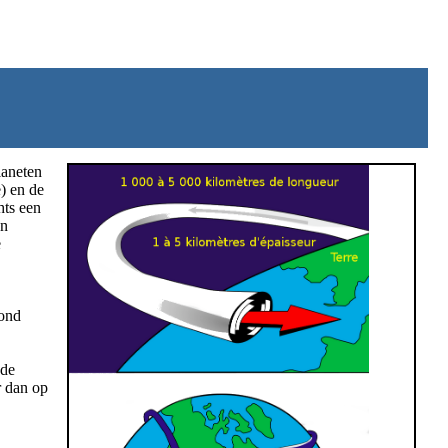
laneten
) en de
hts een
en
e
rond
(de
r dan op