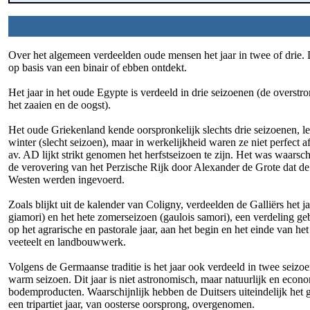
Over het algemeen verdeelden oude mensen het jaar in twee of drie
op basis van een binair of ebben ontdekt.
Het jaar in het oude Egypte is verdeeld in drie seizoenen (de overstr
het zaaien en de oogst).
Het oude Griekenland kende oorspronkelijk slechts drie seizoenen, l
winter (slecht seizoen), maar in werkelijkheid waren ze niet perfec
av. AD lijkt strikt genomen het herfstseizoen te zijn. Het was waarsch
de verovering van het Perzische Rijk door Alexander de Grote dat de
Westen werden ingevoerd.
Zoals blijkt uit de kalender van Coligny, verdeelden de Galliërs het 
giamori) en het hete zomerseizoen (gaulois samori), een verdeling ge
op het agrarische en pastorale jaar, aan het begin en het einde van het
veeteelt en landbouwwerk.
Volgens de Germaanse traditie is het jaar ook verdeeld in twee seizo
warm seizoen. Dit jaar is niet astronomisch, maar natuurlijk en econ
bodemproducten. Waarschijnlijk hebben de Duitsers uiteindelijk het 
een tripartiet jaar, van oosterse oorsprong, overgenomen.