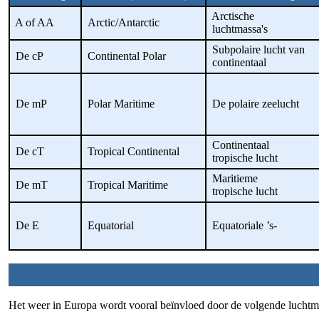
Arctische
A of AA
Arctic/Antarctic
luchtmassa's
Subpolaire lucht van
De cP
Continental Polar
continentaal
De mP
Polar Maritime
De polaire zeelucht
Continentaal
De cT
Tropical Continental
tropische lucht
Maritieme
De mT
Tropical Maritime
tropische lucht
De E
Equatorial
Equatoriale ’s-
Het weer in Europa wordt vooral beïnvloed door de volgende luchtm