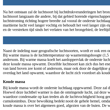
Na het ontstaan zal de luchtsoort bij luchtdrukveranderingen het bro
luchtsoort langzaam die andere, bij dat gebied horende eigenschappen
luchtstroming richting hogere breedte zal vooral de onderste luchtlaa
maritieme lucht veel langer vochtig en behoudt het veel langer zijn
en de verstreken tijd sinds het verlaten van het brongebied, de leeftijd
Naast de indeling naar geografische luchtsoorten, wordt er ook een o
Bij warme massa is de luchttemperatuur op waarnemingshoogte (1,5 m
andersom. Bij warme massa koelt het aardoppervlak de onderste lucht
deze koude massa opwarmt. Dezelfde luchtsoort kan zich dus het ene 
van land boven zee komt of andersom, maar ook door de dagelijkse gan
overdag het land opwarmt, waardoor de lucht zich voordoet als kou
Koude massa
Bij koude massa wordt de onderste luchtlaag opgewarmd. Deze zal da
Hoewel deze luchtbel warmer is dan de omringende lucht, zal deze w
waardoor condensatie op kan treden als de luchtvochtigheid hoog g
cumulonimbus. Deze bewolking bedekt nooit de gehele hemel, omdat e
koude massa is over het algemeen goed, afgezien van de buien. De wi