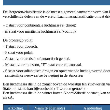
De Bergeron-classificatie is de meest algemeen aanvaarde vorm van l
verschillende delen van de wereld. Luchtmassaclassificatie omvat drie 
– c staat voor continentale luchtmassa’s (droog)
- m staat voor maritieme luchtmassa’s (vochtig).
De bronregio volgt:
- T staat voor tropisch.
- P staat voor polair.
- A staat voor arctisch of antarctisch gebied.
- M staat voor moesson, "E" staat voor equatoriaal.
- S staat voor adiabatisch drogen en opwarmende lucht gevormd doo
aanzienlijke neerwaartse beweging in de atmosfeer
Een luchtmassa die in de zomer boven de woestijn ten zuidwesten v
Staten ontstaat, kan bijvoorbeeld cT worden genoemd.
Een luchtmassa die in de winter boven Noord-Siberië ontstaat, kan 
als cA.
Afkorting.
Naam (Nederlands)
Aanduiding