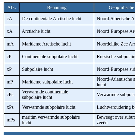
Afk.
Benaming
Geografische
cA
De continentale Arctische lucht
Noord-Siberische Ar
xA
Arctische lucht
Noord-Europese Arct
mA
Maritieme Arctische lucht
Noordelijke Zee Arct
cP
Continentale subpolaire luchtl
Russische subpolaire
xP
Subpolaire lucht
Noord-Europese subp
Noord-Atlantische s
mP
Maritieme subpolaire lucht
lucht
Verwarmde continentale
cPs
Verwarmde subpolai
subpolaire lucht
xPs
Verwarmde subpolaire lucht
Luchtveroudering b
maritim verwarmde subpolaire
Beweegt over subtr
mPs
lucht
zeeën