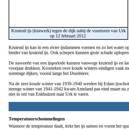
Kruiend ijs (kistwerk) tegen de dijk nabij de vuurtoren van Urk
op 12 februari 2012
Kruiend ijs kan in een rivier ijsdammen vormen en zo het water o
hinder van kruiend ijs. Ook schepen kunnen grote schade oplope
De naweeën van een ijsperiode kunnen vanwege kruiend ijs en lang
voorjaar drukken. Kronieken over koude winters eindigen vaak me
sommige dijken, vooral langs het IJsselmeer.
Na de zeer koude winter van 1939-1940 werden bij Edam ijsschotse
strenge winter van 1941-1942 kwam Ameland pas eind maart na zeve
niet in om van Enkhuizen naar Urk te varen.
Temperatuurschommelingen
Wanneer de temperatuur daalt, trekt het ijs samen en vormt het sp