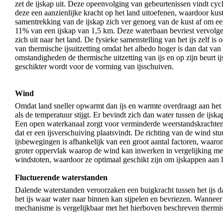
zet de ijskap uit. Deze opeenvolging van gebeurtenissen vindt cyclis
deze een aanzienlijke kracht op het land uitoefenen, waardoor kus
samentrekking van de ijskap zich ver genoeg van de kust af om ee
11% van een ijskap van 1,5 km. Deze waterbaan bevriest vervolgen
zich uit naar het land. De fysieke samenstelling van het ijs zelf i
van thermische ijsuitzetting omdat het albedo hoger is dan dat van
omstandigheden de thermische uitzetting van ijs en op zijn beurt 
geschikter wordt voor de vorming van ijsschuiven.
Wind
Omdat land sneller opwarmt dan ijs en warmte overdraagt aan het aan
als de temperatuur stijgt. Er bevindt zich dan water tussen de ij
Een open waterkanaal zorgt voor verminderde weerstandskrachten 
dat er een ijsverschuiving plaatsvindt. De richting van de wind stuu
ijsbewegingen is afhankelijk van een groot aantal factoren, waar
groter oppervlak waarop de wind kan inwerken in vergelijking met
windstoten, waardoor ze optimaal geschikt zijn om ijskappen aan l
Fluctuerende waterstanden
Dalende waterstanden veroorzaken een buigkracht tussen het ijs dat
het ijs waar water naar binnen kan sijpelen en bevriezen. Wanneer 
mechanisme is vergelijkbaar met het hierboven beschreven thermis