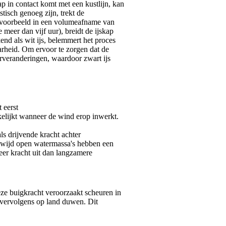
kap in contact komt met een kustlijn, kan
tisch genoeg zijn, trekt de
ijvoorbeeld in een volumeafname van
eer dan vijf uur), breidt de ijskap
kend als wit ijs, belemmert het proces
aarheid. Om ervoor te zorgen dat de
urveranderingen, waardoor zwart ijs
 eerst
kelijkt wanneer de wind erop inwerkt.
als drijvende kracht achter
, wijd open watermassa's hebben een
eer kracht uit dan langzamere
Deze buigkracht veroorzaakt scheuren in
t vervolgens op land duwen. Dit