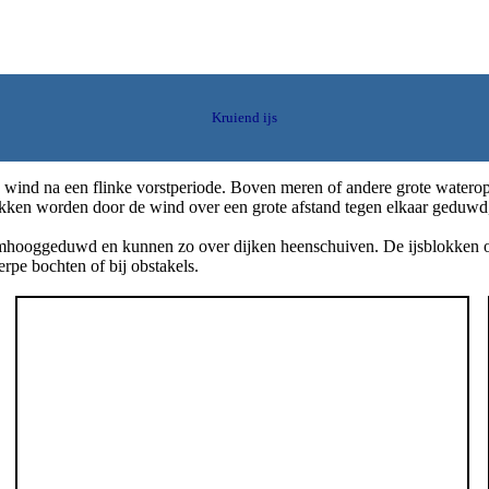
Kruiend ijs
de wind na een flinke vorstperiode. Boven meren of andere grote watero
akken worden door de wind over een grote afstand tegen elkaar geduwd
 omhooggeduwd en kunnen zo over dijken heenschuiven. De ijsblokken 
rpe bochten of bij obstakels.