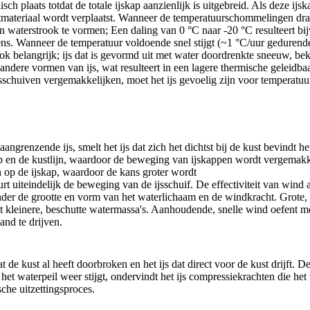
ch plaats totdat de totale ijskap aanzienlijk is uitgebreid. Als deze ijs
tmateriaal wordt verplaatst. Wanneer de temperatuurschommelingen dras
n waterstrook te vormen; Een daling van 0 °C naar -20 °C resulteert b
s. Wanneer de temperatuur voldoende snel stijgt (~1 °C/uur gedurende m
s ook belangrijk; ijs dat is gevormd uit met water doordrenkte sneeuw, be
 andere vormen van ijs, wat resulteert in een lagere thermische geleidb
ijsschuiven vergemakkelijken, moet het ijs gevoelig zijn voor temperatu
grenzende ijs, smelt het ijs dat zich het dichtst bij de kust bevindt het
skap en de kustlijn, waardoor de beweging van ijskappen wordt vergemak
op de ijskap, waardoor de kans groter wordt
rt uiteindelijk de beweging van de ijsschuif. De effectiviteit van wind 
onder de grootte en vorm van het waterlichaam en de windkracht. Grote
 kleinere, beschutte watermassa's. Aanhoudende, snelle wind oefent m
and te drijven.
 de kust al heeft doorbroken en het ijs dat direct voor de kust drijft. 
het waterpeil weer stijgt, ondervindt het ijs compressiekrachten die he
che uitzettingsproces.