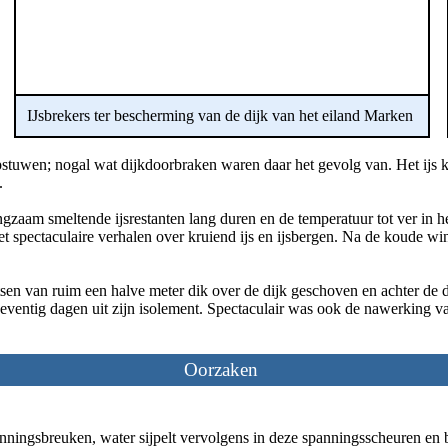
IJsbrekers ter bescherming van de dijk van het eiland Marken
pstuwen; nogal wat dijkdoorbraken waren daar het gevolg van. Het ijs 
n.
zaam smeltende ijsrestanten lang duren en de temperatuur tot ver in h
t spectaculaire verhalen over kruiend ijs en ijsbergen. Na de koude w
n van ruim een halve meter dik over de dijk geschoven en achter de d
ntig dagen uit zijn isolement. Spectaculair was ook de nawerking van
Oorzaken
anningsbreuken, water sijpelt vervolgens in deze spanningsscheuren en b