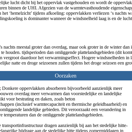
elijke lucht dicht bij het oppervlak vastgehouden en wordt de oppervl
aturen binnen de UHI. Afgezien van de warmtevasthoudende eigenschapp
het ‘hemelzicht’ tijdens afkoeling: oppervlakken verliezen ‘s nachts war
lingskoeling is dominanter wanneer de windsnelheid laag is en de luch
en 's nachts meestal groter dan overdag, maar ook groter in de winter da
te houden. tijdsperioden dan omliggende plattelandsgebieden (dit komt
d en vergroot daardoor het verwarmingseffect. Hogere windsnelheden in l
lijke natte en droge seizoenen zullen tijdens het droge seizoen een grote
Oorzaken
I); Donkere oppervlakken absorberen bijvoorbeeld aanzienlijk meer
ebouwen overdag meer verwarmen dan voorstedelijke en landelijke
ikt voor bestrating en daken, zoals beton
schappen (inclusief warmtecapaciteit en thermische geleidbaarheid) en
 omliggende landelijke gebieden. Dit veroorzaakt een verandering in
gere temperaturen dan de omliggende plattelandsgebieden.
ransportinfrastructuur dragen aanzienlijk bij aan het stedelijke hitte-
belangrijke bijdrage aan de stedelijke hitte tijdens zomermiddagen in