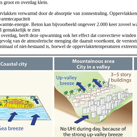
s groot en overdag klein.
ervlakken verwarmd door de absorptie van zonnestraling. Oppervlakken 
warmtecapaciteit
n warmte-energie. Beton kan bijvoorbeeld ongeveer 2.000 keer zoveel w
I gemakkelijk te zien
ng overdag, heeft deze opwarming ook het effect dat convectieve winden
s gevolg van de atmosferische menging die daaruit voortkomt, de verstor
imaal of niet-bestaand is, hoewel de oppervlaktetemperaturen extree