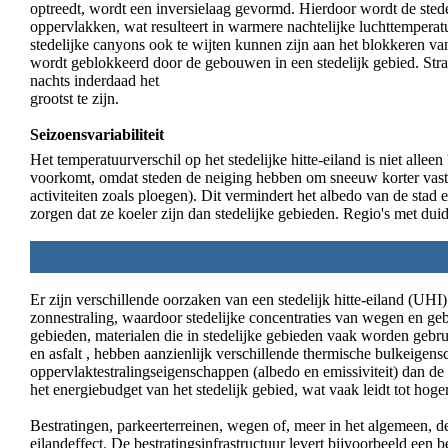
optreedt, wordt een inversielaag gevormd. Hierdoor wordt de sted
oppervlakken, wat resulteert in warmere nachtelijke luchttemper
stedelijke canyons ook te wijten kunnen zijn aan het blokkeren van 
wordt geblokkeerd door de gebouwen in een stedelijk gebied. Stra
nachts inderdaad het
grootst te zijn.
Seizoensvariabiliteit
Het temperatuurverschil op het stedelijke hitte-eiland is niet alle
voorkomt, omdat steden de neiging hebben om sneeuw korter vast 
activiteiten zoals ploegen). Dit vermindert het albedo van de sta
zorgen dat ze koeler zijn dan stedelijke gebieden. Regio's met duide
Er zijn verschillende oorzaken van een stedelijk hitte-eiland (UH
zonnestraling, waardoor stedelijke concentraties van wegen en g
gebieden, materialen die in stedelijke gebieden vaak worden gebru
en asfalt , hebben aanzienlijk verschillende thermische bulkeigen
oppervlaktestralingseigenschappen (albedo en emissiviteit) dan de
het energiebudget van het stedelijk gebied, wat vaak leidt tot ho
Bestratingen, parkeerterreinen, wegen of, meer in het algemeen, de t
eilandeffect. De bestratingsinfrastructuur levert bijvoorbeeld een 