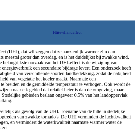
Hitte-eilandeffect
ffect (UHI), dat wil zeggen dat ze aanzienlijk warmer zijn dan
ts meestal groter dan overdag, en is het duidelijkst bij zwakke wind,
belangrijkste oorzaak van het UHI-effect is de wijziging van
 energieverbruik een secundaire bijdrage levert. Een onderzoek heeft
bijheid van verschillende soorten landbedekking, zodat de nabijheid
ijheid van vegetatie het koeler maakt. Naarmate een
it te breiden en de gemiddelde temperatuur te verhogen. Ook wordt de
ijzen naar elk gebied dat relatief heter is dan de omgeving, maar
. Stedelijke gebieden beslaan ongeveer 0,5% van het landoppervlak
olking.
ltelijk als gevolg van de UHI. Toename van de hitte in stedelijke
t optreden van zwakke tornado's. De UHI vermindert de luchtkwaliteit
hogen, en vermindert de waterkwaliteit naarmate warmer water de
 zet.