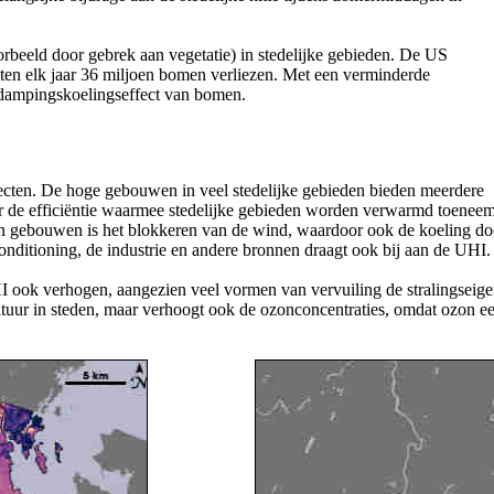
orbeeld door gebrek aan vegetatie) in stedelijke gebieden. De US
aten elk jaar 36 miljoen bomen verliezen. Met een verminderde
rdampingskoelingseffect van bomen.
ecten. De hoge gebouwen in veel stedelijke gebieden bieden meerdere
or de efficiëntie waarmee stedelijke gebieden worden verwarmd toeneem
van gebouwen is het blokkeren van de wind, waardoor ook de koeling 
onditioning, de industrie en andere bronnen draagt ook bij aan de UHI.
I ook verhogen, aangezien veel vormen van vervuiling de stralingseig
tuur in steden, maar verhoogt ook de ozonconcentraties, omdat ozon e