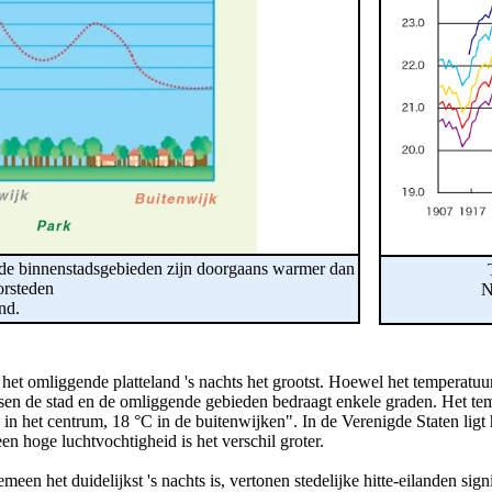
uwde binnenstadsgebieden zijn doorgaans warmer dan
orsteden
N
nd.
et omliggende platteland 's nachts het grootst. Hoewel het temperatuur- v
ussen de stad en de omliggende gebieden bedraagt enkele graden. Het t
n het centrum, 18 °C in de buitenwijken". In de Verenigde Staten ligt he
n hoge luchtvochtigheid is het verschil groter.
n het duidelijkst 's nachts is, vertonen stedelijke hitte-eilanden sign