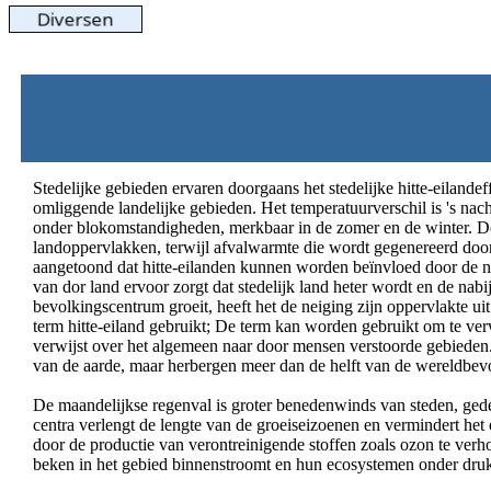
Stedelijke gebieden ervaren doorgaans het stedelijke hitte-eilande
omliggende landelijke gebieden. Het temperatuurverschil is 's nach
onder blokomstandigheden, merkbaar in de zomer en de winter. De 
landoppervlakken, terwijl afvalwarmte die wordt gegenereerd door
aangetoond dat hitte-eilanden kunnen worden beïnvloed door de na
van dor land ervoor zorgt dat stedelijk land heter wordt en de nab
bevolkingscentrum groeit, heeft het de neiging zijn oppervlakte u
term hitte-eiland gebruikt; De term kan worden gebruikt om te verw
verwijst over het algemeen naar door mensen verstoorde gebieden
van de aarde, maar herbergen meer dan de helft van de wereldbev
De maandelijkse regenval is groter benedenwinds van steden, gedee
centra verlengt de lengte van de groeiseizoenen en vermindert he
door de productie van verontreinigende stoffen zoals ozon te ver
beken in het gebied binnenstroomt en hun ecosystemen onder druk