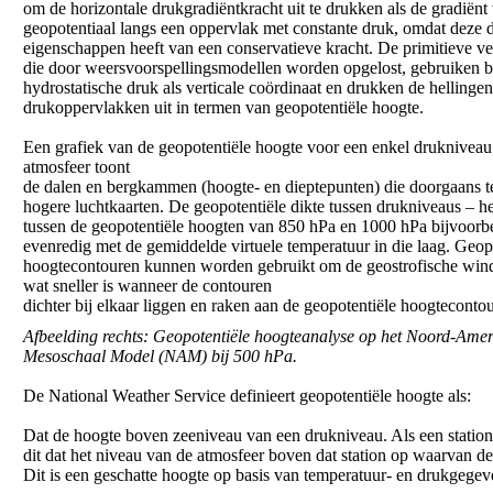
om de horizontale drukgradiëntkracht uit te drukken als de gradiënt
geopotentiaal langs een oppervlak met constante druk, omdat deze 
eigenschappen heeft van een conservatieve kracht. De primitieve ve
die door weersvoorspellingsmodellen worden opgelost, gebruiken b
hydrostatische druk als verticale coördinaat en drukken de hellingen
drukoppervlakken uit in termen van geopotentiële hoogte.
Een grafiek van de geopotentiële hoogte voor een enkel drukniveau
atmosfeer toont
de dalen en bergkammen (hoogte- en dieptepunten) die doorgaans te
hogere luchtkaarten. De geopotentiële dikte tussen drukniveaus – he
tussen de geopotentiële hoogten van 850 hPa en 1000 hPa bijvoorbe
evenredig met de gemiddelde virtuele temperatuur in die laag. Geop
hoogtecontouren kunnen worden gebruikt om de geostrofische wind
wat sneller is wanneer de contouren
dichter bij elkaar liggen en raken aan de geopotentiële hoogteconto
Afbeelding rechts: Geopotentiële hoogteanalyse op het Noord-Ame
Mesoschaal Model (NAM) bij 500 hPa.
De National Weather Service definieert geopotentiële hoogte als:
Dat de hoogte boven zeeniveau van een drukniveau. Als een station 
dit dat het niveau van de atmosfeer boven dat station op waarvan d
Dit is een geschatte hoogte op basis van temperatuur- en drukgegev