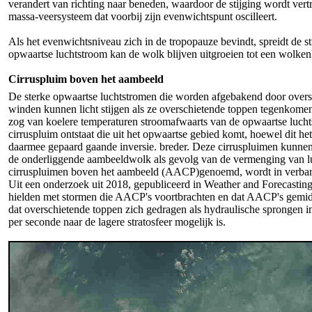
verandert van richting naar beneden, waardoor de stijging wordt vertr
massa-veersysteem dat voorbij zijn evenwichtspunt oscilleert.
Als het evenwichtsniveau zich in de tropopauze bevindt, spreidt de 
opwaartse luchtstroom kan de wolk blijven uitgroeien tot een wolken
Cirruspluim boven het aambeeld
De sterke opwaartse luchtstromen die worden afgebakend door oversc
winden kunnen licht stijgen als ze overschietende toppen tegenkomen
zog van koelere temperaturen stroomafwaarts van de opwaartse lucht
cirruspluim ontstaat die uit het opwaartse gebied komt, hoewel dit h
daarmee gepaard gaande inversie. breder. Deze cirruspluimen kunne
de onderliggende aambeeldwolk als gevolg van de vermenging van luc
cirruspluimen boven het aambeeld (AACP)genoemd, wordt in verban
Uit een onderzoek uit 2018, gepubliceerd in Weather and Forecasting
hielden met stormen die AACP's voortbrachten en dat AACP's gemid
dat overschietende toppen zich gedragen als hydraulische sprongen 
per seconde naar de lagere stratosfeer mogelijk is.