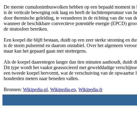
De meeste cumulonimbuswolken hebben op een bepaald moment in hun 
is de verticale beweging ook laag en heeft de luchttemperatuur van he
door thermische geleiding, te veranderen in de richting van die van 
wanneer de beschikbare convectieve potentiële energie (EPCD) groot i
de stratosfeer bereiken.
Een koepel die blijft bestaan, duidt op een zeer sterke stroming en du
is de storm pulserend en daarom onstabiel. Over het algemeen veroor
maar kan het gepaard gaan met stortregens.
Als de koepel daarentegen langer dan tien minuten aanhoudt, duidt di
Dit type wordt het vaakst geassocieerd met gewelddadige verschijnsel
een tweede koepel hervormt, wat de verschuiving van de opwaartse lu
honderden meters naar beneden vallen.
Bronnen:
Wikipedia-nl
,
Wikipedia-en
,
Wikipedia-fr