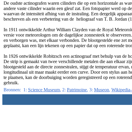
De oudste actinografen waren cilinders die op een horizontale as 
andere vaste cilinder waarin een gleuf zat. Een fotopapier werd op d
waarvan de intensiteit afhing van de instraling. Een dergelijk appar
beschreven als een verbetering van de heliograaf van T. B. Jordan (
In 1911 ontwikkelde Arthur William Clayden van de Royal Meteorolog
versie voor meteorologen om de dagelijkse zonnesteek te observeren. 
en verborgen was, met elkaar verbonden. De blootgestelde ene zet me
geplaatst, kan een lijn tekenen op een papier dat op een roterende trom
In 1926 ontwikkelde Robitzsch een actinograaf met behulp van de ho
De strip is gemaakt van twee verschillende metalen die aan elkaar z
blootgesteld aan de directe zonnestralen, stijgt de temperatuur ervan
longitudinaal uit maar maakt eerder een curve. Door een stylus aan he
te plaatsen, kan de doorbuiging worden geregistreerd op een roterend
gebruik.
Bronnen: 1:
Science Museum
, 2:
Patrimoine
, 3:
Museon
,
Wikipedia-