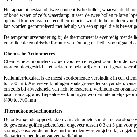
Het apparaat bestaat uit twee concentrische bollen, waarvan de binne
of koud water, of zelfs waterdamp, tussen de twee bollen te laten 
apparaat kunnen gaan en een thermometer wordt in het midden van de b
kan worden gecontroleerd met behulp van een spiegel die is bevestigd
De temperatuurverandering bij de thermometer is evenredig met de l
gebruikte de empirische formule van Dulong en Petit, voorafgaand a
Chemische Actinometers
Chemische actinometers zorgen voor een energiestroom door de hoeve
worden blootgesteld. Het is daarom belangrijk om in dit geval vooraf
Kaliumferrioxalaat is de meest voorkomende verbinding in een chemi
tot 500 nm). Andere verbindingen zoals groene leukocyaniden, vanad
om zelfs bij afwezigheid van licht te reageren. Verbindingen organ
gaschromatografie. Bepaalde verbindingen worden uiteindelijk gebrui
(400 tot 700 nm)
Thermokoppel-actinometers
De ontvangende oppervlakken van actinometers in de meteorologie word
de gewenste golflengtebereiken: ongeveer tussen 0,3 en 3 µm voor p
stralingssensoren die in deze instrumenten worden gebruikt, ze gebru
die varieert met de ontvangen verlichting