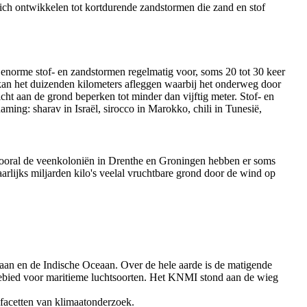
ich ontwikkelen tot kortdurende zandstormen die zand en stof
 enorme stof- en zandstormen regelmatig voor, soms 20 tot 30 keer
 kan het duizenden kilometers afleggen waarbij het onderweg door
icht aan de grond beperken tot minder dan vijftig meter. Stof- en
ming: sharav in Israël, sirocco in Marokko, chili in Tunesië,
Vooral de veenkoloniën in Drenthe en Groningen hebben er soms
aarlijks miljarden kilo's veelal vruchtbare grond door de wind op
eaan en de Indische Oceaan. Over de hele aarde is de matigende
gebied voor maritieme luchtsoorten. Het KNMI stond aan de wieg
 facetten van klimaatonderzoek.