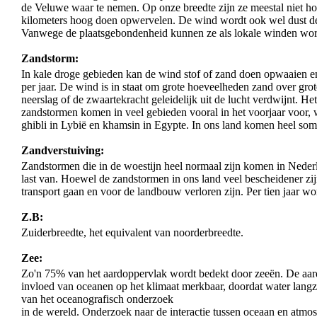
de Veluwe waar te nemen. Op onze breedte zijn ze meestal niet ho
kilometers hoog doen opwervelen. De wind wordt ook wel dust d
Vanwege de plaatsgebondenheid kunnen ze als lokale winden wo
Zandstorm:
In kale droge gebieden kan de wind stof of zand doen opwaaien en
per jaar. De wind is in staat om grote hoeveelheden zand over gr
neerslag of de zwaartekracht geleidelijk uit de lucht verdwijnt. He
zandstormen komen in veel gebieden vooral in het voorjaar voor, wa
ghibli in Lybië en khamsin in Egypte. In ons land komen heel som
Zandverstuiving:
Zandstormen die in de woestijn heel normaal zijn komen in Nede
last van. Hoewel de zandstormen in ons land veel bescheidener zijn
transport gaan en voor de landbouw verloren zijn. Per tien jaar wo
Z.B:
Zuiderbreedte, het equivalent van noorderbreedte.
Zee:
Zo'n 75% van het aardoppervlak wordt bedekt door zeeën. De aarde 
invloed van oceanen op het klimaat merkbaar, doordat water lang
van het oceanografisch onderzoek
in de wereld. Onderzoek naar de interactie tussen oceaan en atmo