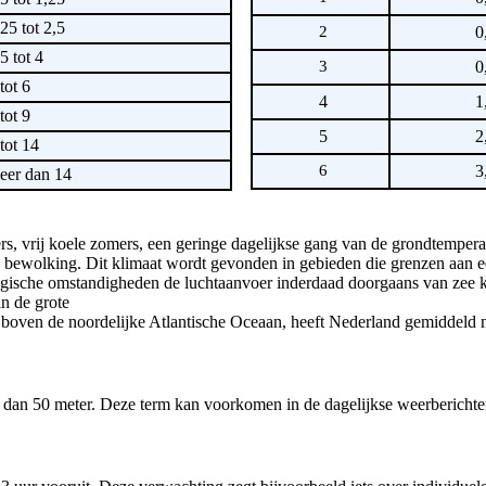
25 tot 2,5
2
0
5 tot 4
3
0
tot 6
4
1
tot 9
5
2
tot 14
6
3
er dan 14
rs, vrij koele zomers, een geringe dagelijkse gang van de grondtempera
 bewolking. Dit klimaat wordt gevonden in gebieden die grenzen aan e
ogische omstandigheden de luchtaanvoer inderdaad doorgaans van zee k
n de grote
boven de noordelijke Atlantische Oceaan, heeft Nederland gemiddeld m
is dan 50 meter. Deze term kan voorkomen in de dagelijkse weerbericht