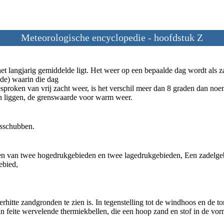
Meteorologische encyclopedie - hoofdstuk Z
 langjarig gemiddelde ligt. Het weer op een bepaalde dag wordt als z
de) waarin die dag
gesproken van vrij zacht weer, is het verschil meer dan 8 graden dan no
en liggen, de grenswaarde voor warm weer.
ijsschubben.
den van twee hogedrukgebieden en twee lagedrukgebieden, Een zadelgebe
ebied,
hitte zandgronden te zien is. In tegenstelling tot de windhoos en de to
n in feite wervelende thermiekbellen, die een hoop zand en stof in de v