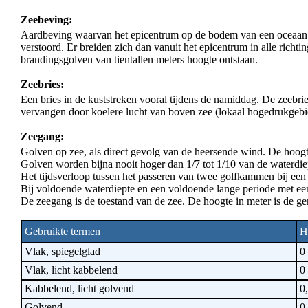
Zeebeving:
Aardbeving waarvan het epicentrum op de bodem van een oceaan lig
verstoord. Er breiden zich dan vanuit het epicentrum in alle richt
brandingsgolven van tientallen meters hoogte ontstaan.
Zeebries:
Een bries in de kuststreken vooral tijdens de namiddag. De zeebri
vervangen door koelere lucht van boven zee (lokaal hogedrukgebi
Zeegang:
Golven op zee, als direct gevolg van de heersende wind. De hoogte
Golven worden bijna nooit hoger dan 1/7 tot 1/10 van de waterdiept
Het tijdsverloop tussen het passeren van twee golfkammen bij een
Bij voldoende waterdiepte en een voldoende lange periode met een
De zeegang is de toestand van de zee. De hoogte in meter is de g
Gebruikte termen
H
Vlak, spiegelglad
0
Vlak, licht kabbelend
0 
Kabbelend, licht golvend
0,
Golvend
0,