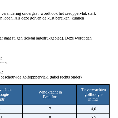
 verandering ondergaat, wordt ook het zeeoppervlak sterk
aan lopen. Als deze golven de kust bereiken, kunnen
ar gaat stijgen (lokaal lagedrukgebied). Deze wordt dan
r.
eters.
r)
 beschouwde golfopppervlak. (tabel rechts onder)
wachten
Te verwachten
Windkracht in
oogte
golfhoogte
Beaufort
mtr
in mtr
-
7
4,0
,1
8
5,5