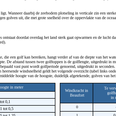
t. Wanneer daarbij de zeebodem plotseling in verticale zin een sterke
ingen golven uit, die met grote snelheid over de oppervlakte van de oce
es ontstaat doordat overdag het land sterk gaat opwarmen en de lucht da
ed).
, die een golf kan bereiken, hangt verder af van de diepte van het wate
e. De afstand tussen twee golftoppen is de golflengte, uitgedrukt in m
 bepaald vast punt wordt golfperiode genoemd, uitgedrukt in seconden.
 heersende windsnelheid geldt het volgende overzicht (tabel links onde
emiddelde hoogte van de hoogste, duidelijk afgetekende, golven van het
oogte in meter
Te ver
Windkracht in
golfh
Beaufort
in 
tot 0,1
0
1 tot 0,5
1
0
5 tot 1,25