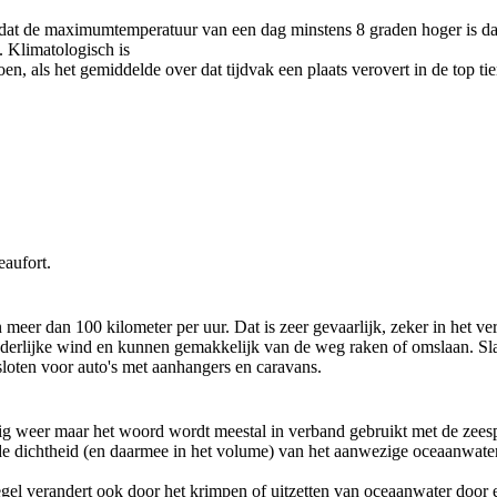
t de maximumtemperatuur van een dag minstens 8 graden hoger is dan 
 Klimatologisch is
n, als het gemiddelde over dat tijdvak een plaats verovert in de top tie
aufort.
meer dan 100 kilometer per uur. Dat is zeer gevaarlijk, zeker in het ver
raderlijke wind en kunnen gemakkelijk van de weg raken of omslaan. 
oten voor auto's met aanhangers en caravans.
ig weer maar het woord wordt meestal in verband gebruikt met de zeespi
 de dichtheid (en daarmee in het volume) van het aanwezige oceaanwater
egel verandert ook door het krimpen of uitzetten van oceaanwater door 