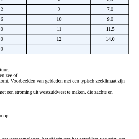
,2
9
7,0
,6
10
9,0
,0
11
11,5
,0
12
14,0
,0
tuur,
en zee of
omt. Voorbeelden van gebieden met een typisch zeeklimaat zijn
et een stroming uit westzuidwest te maken, die zachte en
en op