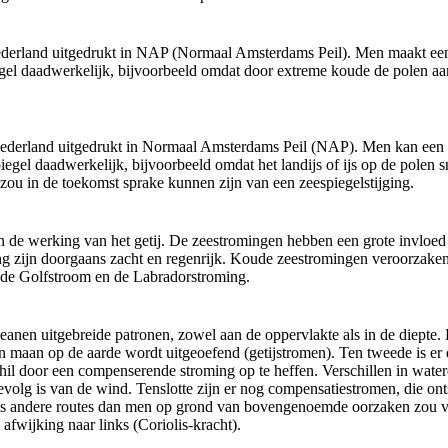
ederland uitgedrukt in NAP (Normaal Amsterdams Peil). Men maakt een 
iegel daadwerkelijk, bijvoorbeeld omdat door extreme koude de polen aan
Nederland uitgedrukt in Normaal Amsterdams Peil (NAP). Men kan een o
spiegel daadwerkelijk, bijvoorbeeld omdat het landijs of ijs op de polen s
t zou in de toekomst sprake kunnen zijn van een zeespiegelstijging.
en de werking van het getij. De zeestromingen hebben een grote invlo
g zijn doorgaans zacht en regenrijk. Koude zeestromingen veroorzake
, de Golfstroom en de Labradorstroming.
en uitgebreide patronen, zowel aan de oppervlakte als in de diepte. Er
en maan op de aarde wordt uitgeoefend (getijstromen). Ten tweede is er
rschil door een compenserende stroming op te heffen. Verschillen in wat
evolg is van de wind. Tenslotte zijn er nog compensatiestromen, die ont
ms andere routes dan men op grond van bovengenoemde oorzaken zou v
 afwijking naar links (Coriolis-kracht).