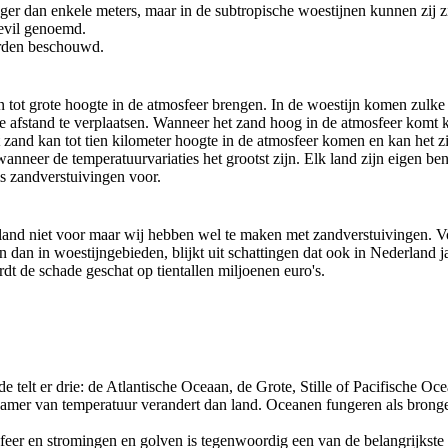
ger dan enkele meters, maar in de subtropische woestijnen kunnen zij z
evil genoemd.
rden beschouwd.
 tot grote hoogte in de atmosfeer brengen. In de woestijn komen zulke
ote afstand te verplaatsen. Wanneer het zand hoog in de atmosfeer komt
t zand kan tot tien kilometer hoogte in de atmosfeer komen en kan het z
nneer de temperatuurvariaties het grootst zijn. Elk land zijn eigen bena
s zandverstuivingen voor.
rland niet voor maar wij hebben wel te maken met zandverstuivingen. 
 dan in woestijngebieden, blijkt uit schattingen dat ook in Nederland j
rdt de schade geschat op tientallen miljoenen euro's.
telt er drie: de Atlantische Oceaan, de Grote, Stille of Pacifische Oc
zamer van temperatuur verandert dan land. Oceanen fungeren als bron
sfeer en stromingen en golven is tegenwoordig een van de belangrijkste