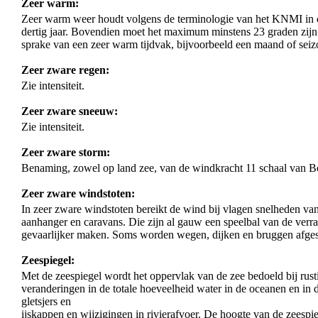
Zeer warm:
Zeer warm weer houdt volgens de terminologie van het KNMI in da
dertig jaar. Bovendien moet het maximum minstens 23 graden zijn.
sprake van een zeer warm tijdvak, bijvoorbeeld een maand of seizoe
Zeer zware regen:
Zie intensiteit.
Zeer zware sneeuw:
Zie intensiteit.
Zeer zware storm:
Benaming, zowel op land zee, van de windkracht 11 schaal van Be
Zeer zware windstoten:
In zeer zware windstoten bereikt de wind bij vlagen snelheden van 
aanhanger en caravans. Die zijn al gauw een speelbal van de ver
gevaarlijker maken. Soms worden wegen, dijken en bruggen afgesl
Zeespiegel:
Met de zeespiegel wordt het oppervlak van de zee bedoeld bij rust
veranderingen in de totale hoeveelheid water in de oceanen en in
gletsjers en
ijskappen en wijzigingen in rivierafvoer. De hoogte van de zeespi