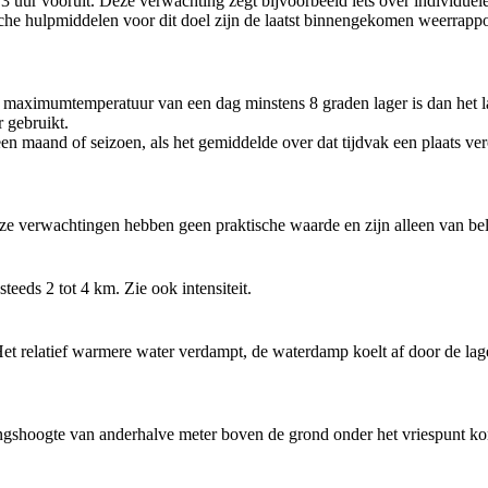
3 uur vooruit. Deze verwachting zegt bijvoorbeeld iets over individuel
che hulpmiddelen voor dit doel zijn de laatst binnengekomen weerrappor
 maximumtemperatuur van een dag minstens 8 graden lager is dan het lan
r gebruikt.
en maand of seizoen, als het gemiddelde over dat tijdvak een plaats ver
ze verwachtingen hebben geen praktische waarde en zijn alleen van be
teeds 2 tot 4 km. Zie ook intensiteit.
et relatief warmere water verdampt, de waterdamp koelt af door de lage
gshoogte van anderhalve meter boven de grond onder het vriespunt kom