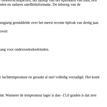
e onweerscomplexen, het tijdstip van het optrekken van mist, een
ten en radaren satellietinformatie. De inbreng van de
gjarig gemiddelde over het meest recente tijdvak van dertig jaar.
overt
lang voor onderzoeksdoeleinden.
 luchttemperatuur en geraakt al snel volledig verzadigd. Het komt
t. Wanneer de temperatuur lager is dan -15,0 graden is dat zeer