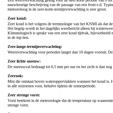
Een weersverwachting geldig voor de heel korte periode van 0 tot 
nauwkeurige beschrijving van de passage van een front e.d. Typis
meteoroloog in de zeer-korte-termijnverwachting is zeer groot.
Zeer koud:
Zeer koud is het volgens de terminologie van het KNMI als dat de
Het begrip wordt in het dagelijks weerbericht alleen bij winterwee
Klimatologisch is sprake van een zeer koud tijdvak, bijvoorbeeld e
in de top tien.
Zeer-lange-termijnverwachting:
Weersverwachting voor perioden langer dan 10 dagen vooruit. De
Zeer lichte sneeuw:
De sneeuwval bedraagt tot 0,5 mm per uur en het zicht is dan nog s
Zeerook:
Mist die ontstaat boven wateroppervlakken wanneer het koud is. H
in alle seizoenen voor, behalve tijdens de zomerperiode.
Zeer strenge vorst:
Vorst betekent in de meteorologie dat de temperatuur op waanemin
strenge vorst.