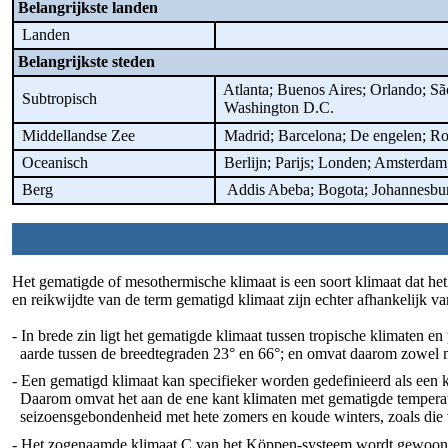
Belangrijkste landen
Landen
Belangrijkste steden
Atlanta; Buenos Aires; Orlando; São
Subtropisch
Washington D.C.
Middellandse Zee
Madrid; Barcelona; De engelen; Rome
Oceanisch
Berlijn; Parijs; Londen; Amsterda
Berg
Addis Abeba; Bogota; Johannesburg
Het gematigde of mesothermische klimaat is een soort klimaat dat h
en reikwijdte van de term gematigd klimaat zijn echter afhankelijk van
- In brede zin ligt het gematigde klimaat tussen tropische klimaten 
aarde tussen de breedtegraden 23° en 66°; en omvat daarom zowel m
- Een gematigd klimaat kan specifieker worden gedefinieerd als een 
Daarom omvat het aan de ene kant klimaten met gematigde temperature
seizoensgebondenheid met hete zomers en koude winters, zoals die 
- Het zogenaamde klimaat C van het Köppen-systeem wordt gewoonl