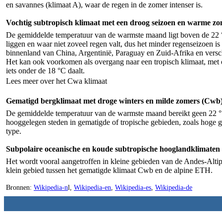
en savannes (klimaat A), waar de regen in de zomer intenser is.
Vochtig subtropisch klimaat met een droog seizoen en warme z
De gemiddelde temperatuur van de warmste maand ligt boven de 22 °C.
liggen en waar niet zoveel regen valt, dus het minder regenseizoen is 
binnenland van China, Argentinië, Paraguay en Zuid-Afrika en versch
Het kan ook voorkomen als overgang naar een tropisch klimaat, met 
iets onder de 18 °C daalt.
Lees meer over het Cwa klimaat
Gematigd bergklimaat met droge winters en milde zomers (Cwb
De gemiddelde temperatuur van de warmste maand bereikt geen 22 ° C
hooggelegen steden in gematigde of tropische gebieden, zoals hoge 
type.
Subpolaire oceanische en koude subtropische hooglandklimaten
Het wordt vooral aangetroffen in kleine gebieden van de Andes-Altip
klein gebied tussen het gematigde klimaat Cwb en de alpine ETH.
Bronnen:
Wikipedia-n
l,
Wikipedia-en
,
Wikipedia-es
,
Wikipedia-de