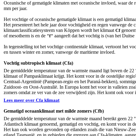
Oceanische of gematigde klimaten met oceanische invloed, waar de re
mm per jaar.
Het vochtige of oceanische gematigde klimaat is een gematigd klimaa
Het presenteert het hele jaar door vochtigheid en regen vanwege de c
klimaatclassificatiesysteem van Köppen wordt het klimaat
genoemd
Cf
of mesotherm is en de
aangeeft dat het vochtig is (van het Duitse
"f"
In tegenstelling tot het vochtige continentale klimaat, vertoont het 
en tussen winter en zomer, vanwege de maritieme invloed.
Vochtig subtropisch klimaat (Cfa)
De gemiddelde temperatuur van de warmste maand ligt boven de 22 °
klimaat of Pampasklimaat krijgt. Het komt voor in de oostelijke regio
Centraal-Argentinië (Pampean-regio en het Paraná-bekken), sommige r
Zuidoost- en Oost-Australië. In Europa komt het voor in valleien z
zomers omdat ze ver van de zee verwijderd zijn. Het komt ook voor 
Lees meer over Cfa klimaat
Gematigd oceaanklimaat met milde zomers (Cfb)
De gemiddelde temperatuur van de warmste maand bereikt geen 22 ° C
Atlantisch klimaat genoemd, gematigd en vochtig, en komt voor in de 
Het kan ook worden gevonden op eilanden zoals die van Nieuw-Zeela
eiland Tasmanië, en in gebieden die grenzen aan Cfa-klimaten, aange