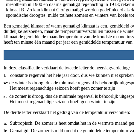
mesotherm in 1900 en daarna gematigd regenachtig in 1918; rekenin
klimaat B. Zo kan klimaat C of gematigd worden gedefinieerd als dat
sporadische droogtes, milde tot hete zomers en winters van koele to
Een gematigd klimaat of warm gematigd klimaat is een, gemiddeld ov
duidelijke seizoenen, maar de temperatuurverschillen tussen de winte
klimaat de gemiddelde maandtemperatuur van de koudste maand tuss
heeft ten minste één maand per jaar een gemiddelde temperatuur van 
In deze classificatie verklaart de tweede letter de neerslagverdeling:
constante regenval het hele jaar door, dus we kunnen niet spreken
f:
: de winter is droog, dus de minimale regenval is behoorlijk uitges
w
Het meest regenachtige seizoen hoeft geen zomer te zijn
de zomer is droog, dus de minimale regenval is behoorlijk uitgesp
s:
Het meest regenachtige seizoen hoeft geen winter te zijn.
De derde letter verklaart het gedrag van de temperatuur verschillen:
Subtropisch. De zomer is heet omdat het in de warmste maand gem
a:
Gematigd. De zomer is mild omdat de gemiddelde temperatuur van
b: