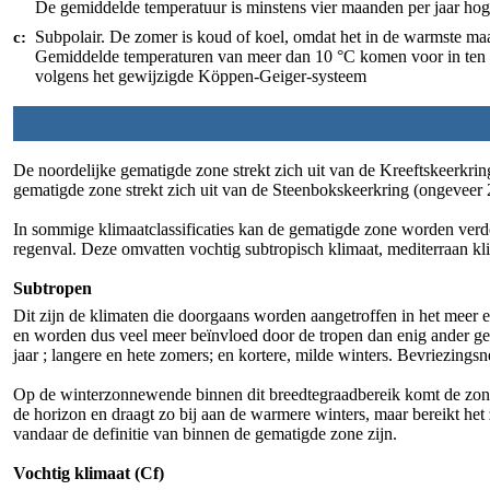
De gemiddelde temperatuur is minstens vier maanden per jaar hoge
Subpolair. De zomer is koud of koel, omdat het in de warmste ma
c:
Gemiddelde temperaturen van meer dan 10 °C komen voor in ten mi
volgens het gewijzigde Köppen-Geiger-systeem
De noordelijke gematigde zone strekt zich uit van de Kreeftskeerkrin
gematigde zone strekt zich uit van de Steenbokskeerkring (ongeveer 2
In sommige klimaatclassificaties kan de gematigde zone worden verde
regenval. Deze omvatten vochtig subtropisch klimaat, mediterraan kli
Subtropen
Dit zijn de klimaten die doorgaans worden aangetroffen in het meer e
en worden dus veel meer beïnvloed door de tropen dan enig ander g
jaar ; langere en hete zomers; en kortere, milde winters. Bevriezingsn
Op de winterzonnewende binnen dit breedtegraadbereik komt de zon n
de horizon en draagt ​​zo bij aan de warmere winters, maar bereikt h
vandaar de definitie van binnen de gematigde zone zijn.
Vochtig klimaat (Cf)