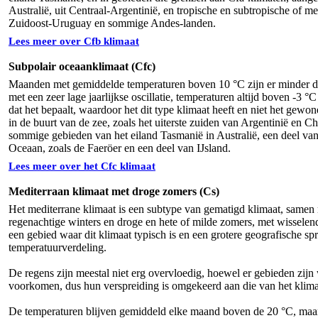
Australië, uit Centraal-Argentinië, en tropische en subtropische of 
Zuidoost-Uruguay en sommige Andes-landen.
Lees meer over Cfb klimaat
Subpolair oceaanklimaat (Cfc)
Maanden met gemiddelde temperaturen boven 10 °C zijn er minder dan 
met een zeer lage jaarlijkse oscillatie, temperaturen altijd boven -3
dat het bepaalt, waardoor het dit type klimaat heeft en niet het gewo
in de buurt van de zee, zoals het uiterste zuiden van Argentinië en Chi
sommige gebieden van het eiland Tasmanië in Australië, een deel va
Oceaan, zoals de Faeröer en een deel van IJsland.
Lees meer over het Cfc klimaat
Mediterraan klimaat met droge zomers (Cs)
Het mediterrane klimaat is een subtype van gematigd klimaat, samen 
regenachtige winters en droge en hete of milde zomers, met wisselend
een gebied waar dit klimaat typisch is en een grotere geografische spr
temperatuurverdeling.
De regens zijn meestal niet erg overvloedig, hoewel er gebieden zij
voorkomen, dus hun verspreiding is omgekeerd aan die van het klimaat
De temperaturen blijven gemiddeld elke maand boven de 20 °C, maar 