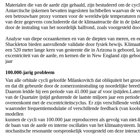
Materialen die van de aarde zijn gehaald, zijn bestudeerd om de cycli v
Antarctische ijskernen bevatten ingesloten luchtbellen waarvan de 
een betrouwbare proxy vormen voor de wereldwijde temperaturen ro
van deze gegevens concludeerde dat de klimaatreactie die in de ij
door de instraling van het noordelijk halfrond, zoals voorgesteld d
Analyse van diepe oceaankernen en van de diepten van meren, en ee
Shackleton bieden aanvullende validatie door fysiek bewijs. Klimaa
een 520 meter lange kern van gesteente die in Arizona is geboord, l
excentriciteit van de aarde, en kernen die in New England zijn ge
jaar
100.000-jarig probleem
Van alle orbitale cycli geloofde Milankovitch dat obliquiteit het groot
en dat dit gebeurde door de zomerzoninstraling op noordelijke breed
Daarom leidde hij een periode van 41.000 jaar af voor ijstijden.Later
van de Quartaire ijstijd gedurende de laatste miljoen jaar een perio
overeenkomt met de excentriciteitscyclus. Er zijn verschillende verk
waaronder frequentiemodulatie of verschillende feedback (van kool
modellen
kunnen de cycli van 100.000 jaar reproduceren als gevolg van niet-li
de baan van de aarde en interne oscillaties van het klimaatsysteem.
stochastische resonantie oorspronkelijk voorgesteld om deze interacti