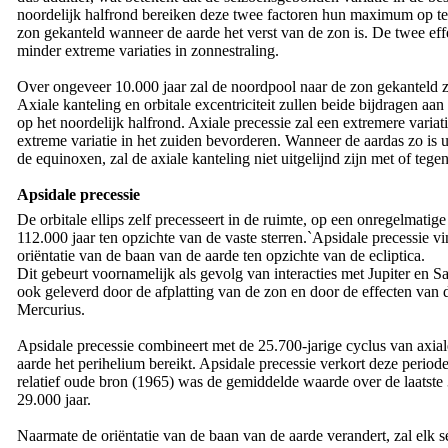
noordelijk halfrond bereiken deze twee factoren hun maximum op tege
zon gekanteld wanneer de aarde het verst van de zon is. De twee effe
minder extreme variaties in zonnestraling.
Over ongeveer 10.000 jaar zal de noordpool naar de zon gekanteld zi
Axiale kanteling en orbitale excentriciteit zullen beide bijdragen a
op het noordelijk halfrond. Axiale precessie zal een extremere variat
extreme variatie in het zuiden bevorderen. Wanneer de aardas zo is 
de equinoxen, zal de axiale kanteling niet uitgelijnd zijn met of tegen
Apsidale precessie
De orbitale ellips zelf precesseert in de ruimte, op een onregelmatig
112.000 jaar ten opzichte van de vaste sterren.`Apsidale precessie vin
oriëntatie van de baan van de aarde ten opzichte van de ecliptica.
Dit gebeurt voornamelijk als gevolg van interacties met Jupiter en 
ook geleverd door de afplatting van de zon en door de effecten van d
Mercurius.
Apsidale precessie combineert met de 25.700-jarige cyclus van axiale 
aarde het perihelium bereikt. Apsidale precessie verkort deze period
relatief oude bron (1965) was de gemiddelde waarde over de laatste 
29.000 jaar.
Naarmate de oriëntatie van de baan van de aarde verandert, zal elk se