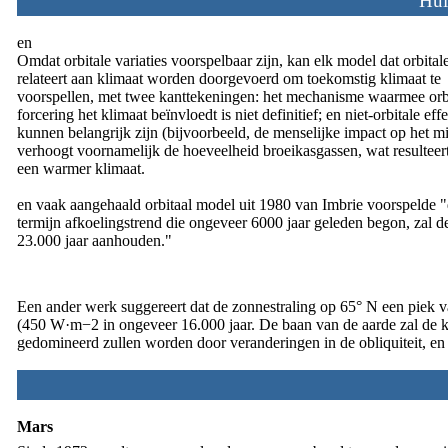
Hui
en
Omdat orbitale variaties voorspelbaar zijn, kan elk model dat orbitale
relateert aan klimaat worden doorgevoerd om toekomstig klimaat te
voorspellen, met twee kanttekeningen: het mechanisme waarmee orb
forcering het klimaat beïnvloedt is niet definitief; en niet-orbitale eff
kunnen belangrijk zijn (bijvoorbeeld, de menselijke impact op het mi
verhoogt voornamelijk de hoeveelheid broeikasgassen, wat resulteert
een warmer klimaat.
en vaak aangehaald orbitaal model uit 1980 van Imbrie voorspelde "
termijn afkoelingstrend die ongeveer 6000 jaar geleden begon, zal 
23.000 jaar aanhouden."
Een ander werk suggereert dat de zonnestraling op 65° N een piek v
(450 W·m−2 in ongeveer 16.000 jaar. De baan van de aarde zal de k
gedomineerd zullen worden door veranderingen in de obliquiteit, en 
Mars