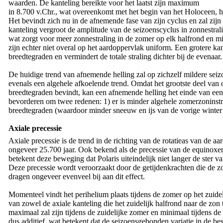
waarden. De kanteling bereikte voor het laatst zijn maximum
in 8.700 v.Chr., wat overeenkomt met het begin van het Holoceen, he
Het bevindt zich nu in de afnemende fase van zijn cyclus en zal zij
kanteling vergroot de amplitude van de seizoenscyclus in zonnestral
wat zorgt voor meer zonnestraling in de zomer op elk halfrond en mi
zijn echter niet overal op het aardoppervlak uniform. Een grotere kan
breedtegraden en vermindert de totale straling dichter bij de evenaar.
De huidige trend van afnemende helling zal op zichzelf mildere se
evenals een algehele afkoelende trend. Omdat het grootste deel van 
breedtegraden bevindt, kan een afnemende helling het einde van een 
bevorderen om twee redenen: 1) er is minder algehele zomerzoninstra
breedtegraden (waardoor minder sneeuw en ijs van de vorige winter 
Axiale precessie
Axiale precessie is de trend in de richting van de rotatieas van de aa
ongeveer 25.700 jaar. Ook bekend als de precessie van de equinoxe
betekent deze beweging dat Polaris uiteindelijk niet langer de ster v
Deze precessie wordt veroorzaakt door de getijdenkrachten die de z
dragen ongeveer evenveel bij aan dit effect.
Momenteel vindt het perihelium plaats tijdens de zomer op het zuidel
van zowel de axiale kanteling die het zuidelijk halfrond naar de zon t
maximaal zal zijn tijdens de zuidelijke zomer en minimaal tijdens de
dus additief, wat betekent dat de seizoensgebonden variatie in de bes