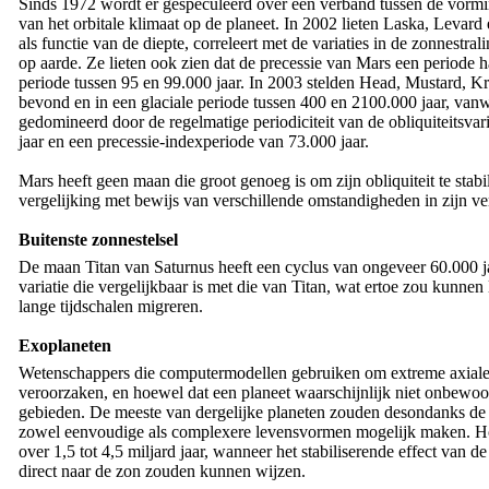
Sinds 1972 wordt er gespeculeerd over een verband tussen de vormin
van het orbitale klimaat op de planeet. In 2002 lieten Laska, Levard 
als functie van de diepte, correleert met de variaties in de zonnestr
op aarde. Ze lieten ook zien dat de precessie van Mars een periode h
periode tussen 95 en 99.000 jaar. In 2003 stelden Head, Mustard, Kr
bevond en in een glaciale periode tussen 400 en 2100.000 jaar, vanw
gedomineerd door de regelmatige periodiciteit van de obliquiteitsva
jaar en een precessie-indexperiode van 73.000 jaar.
Mars heeft geen maan die groot genoeg is om zijn obliquiteit te stabi
vergelijking met bewijs van verschillende omstandigheden in zijn v
Buitenste zonnestelsel
De maan Titan van Saturnus heeft een cyclus van ongeveer 60.000 
variatie die vergelijkbaar is met die van Titan, wat ertoe zou kunnen l
lange tijdschalen migreren.
Exoplaneten
Wetenschappers die computermodellen gebruiken om extreme axiale k
veroorzaken, en hoewel dat een planeet waarschijnlijk niet onbewo
gebieden. De meeste van dergelijke planeten zouden desondanks de
zowel eenvoudige als complexere levensvormen mogelijk maken. Hoewe
over 1,5 tot 4,5 miljard jaar, wanneer het stabiliserende effect van d
direct naar de zon zouden kunnen wijzen.