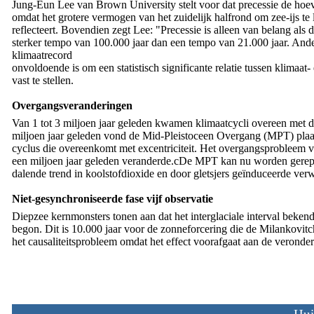
Jung-Eun Lee van Brown University stelt voor dat precessie de hoeve
omdat het grotere vermogen van het zuidelijk halfrond om zee-ijs te
reflecteert. Bovendien zegt Lee: "Precessie is alleen van belang als 
sterker tempo van 100.000 jaar dan een tempo van 21.000 jaar. And
klimaatrecord
onvoldoende is om een ​​statistisch significante relatie tussen klimaat- 
vast te stellen.
Overgangsveranderingen
Van 1 tot 3 miljoen jaar geleden kwamen klimaatcycli overeen met de
miljoen jaar geleden vond de Mid-Pleistoceen Overgang (MPT) plaa
cyclus die overeenkomt met excentriciteit. Het overgangsprobleem v
een miljoen jaar geleden veranderde.cDe MPT kan nu worden gerepr
dalende trend in koolstofdioxide en door gletsjers geïnduceerde verw
Niet-gesynchroniseerde fase vijf observatie
Diepzee kernmonsters tonen aan dat het interglaciale interval beken
begon. Dit is 10.000 jaar voor de zonneforcering die de Milankovitc
het causaliteitsprobleem omdat het effect voorafgaat aan de veronder