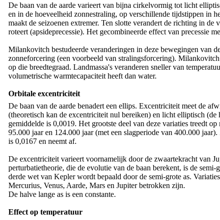
De baan van de aarde varieert van bijna cirkelvormig tot licht elliptis
en in de hoeveelheid zonnestraling, op verschillende tijdstippen in he
maakt de seizoenen extremer. Ten slotte verandert de richting in de v
roteert (apsideprecessie). Het gecombineerde effect van precessie met
Milankovitch bestudeerde veranderingen in deze bewegingen van de aa
zonneforcering (een voorbeeld van stralingsforcering). Milankovit
op die breedtegraad. Landmassa's veranderen sneller van temperatuu
volumetrische warmtecapaciteit heeft dan water.
Orbitale excentriciteit
De baan van de aarde benadert een ellips. Excentriciteit meet de afwi
(theoretisch kan de excentriciteit nul bereiken) en licht elliptisch (
gemiddelde is 0,0019. Het grootste deel van deze variaties treedt o
95.000 jaar en 124.000 jaar (met een slagperiode van 400.000 jaar). Z
is 0,0167 en neemt af.
De excentriciteit varieert voornamelijk door de zwaartekracht van Jup
perturbatietheorie, die de evolutie van de baan berekent, is de semi-
derde wet van Kepler wordt bepaald door de semi-grote as. Variaties
Mercurius, Venus, Aarde, Mars en Jupiter betrokken zijn.
De halve lange as is een constante.
Effect op temperatuur