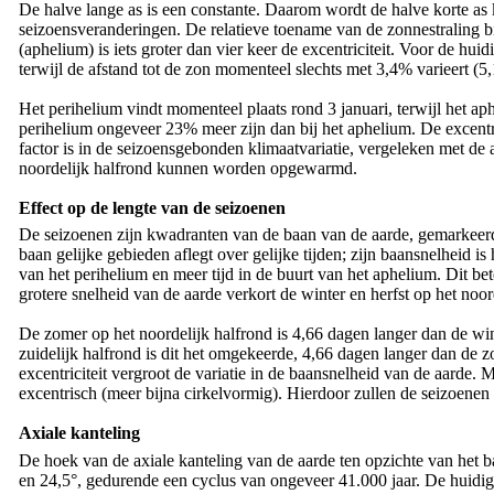
De halve lange as is een constante. Daarom wordt de halve korte as
seizoensveranderingen. De relatieve toename van de zonnestraling bij
(aphelium) is iets groter dan vier keer de excentriciteit. Voor de h
terwijl de afstand tot de zon momenteel slechts met 3,4% varieert (5,
Het perihelium vindt momenteel plaats rond 3 januari, terwijl het aph
perihelium ongeveer 23% meer zijn dan bij het aphelium. De excentrici
factor is in de seizoensgebonden klimaatvariatie, vergeleken met de
noordelijk halfrond kunnen worden opgewarmd.
Effect op de lengte van de seizoenen
De seizoenen zijn kwadranten van de baan van de aarde, gemarkeer
baan gelijke gebieden aflegt over gelijke tijden; zijn baansnelheid i
van het perihelium en meer tijd in de buurt van het aphelium. Dit be
grotere snelheid van de aarde verkort de winter en herfst op het noor
De zomer op het noordelijk halfrond is 4,66 dagen langer dan de wint
zuidelijk halfrond is dit het omgekeerde, 4,66 dagen langer dan de zo
excentriciteit vergroot de variatie in de baansnelheid van de aarde
excentrisch (meer bijna cirkelvormig). Hierdoor zullen de seizoenen 
Axiale kanteling
De hoek van de axiale kanteling van de aarde ten opzichte van het ba
en 24,5°, gedurende een cyclus van ongeveer 41.000 jaar. De huidig