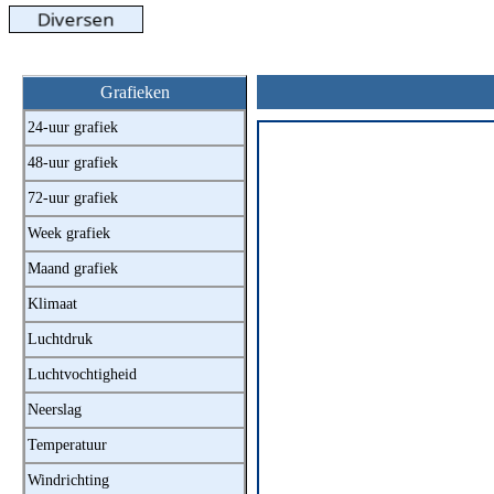
Grafieken
24-uur grafiek
48-uur grafiek
72-uur grafiek
Week grafiek
Maand grafiek
Klimaat
Luchtdruk
Luchtvochtigheid
Neerslag
Temperatuur
Windrichting