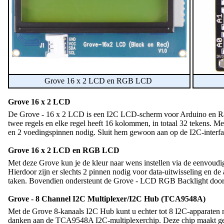
Grove 16 x 2 LCD en RGB LCD
Grove 16 x 2 LCD
De Grove - 16 x 2 LCD is een I2C LCD-scherm voor Arduino en Rasp
twee regels en elke regel heeft 16 kolommen, in totaal 32 tekens. M
en 2 voedingspinnen nodig. Sluit hem gewoon aan op de I2C-interf
Grove 16 x 2 LCD en RGB LCD
Met deze Grove kun je de kleur naar wens instellen via de eenvoudig
Hierdoor zijn er slechts 2 pinnen nodig voor data-uitwisseling en d
taken. Bovendien ondersteunt de Grove - LCD RGB Backlight door 
Grove - 8 Channel I2C Multiplexer/I2C Hub (TCA9548A)
Met de Grove 8-kanaals I2C Hub kunt u echter tot 8 I2C-apparaten me
danken aan de TCA9548A I2C-multiplexerchip. Deze chip maakt gebru