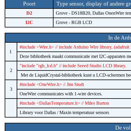
Poort
Type sensor, display of andere g
D2
Grove - DS18B20, Dallas OnenWire temp
I2C
Grove - RGB LCD
In de Ard
#include <Wire.h> // include Arduino Wire library, (adafrui
1
Deze bibliotheek maakt communicatie met I2C-apparaten mo
"include "rgb_lcd.h" // include Seeed Studio LCD library.
2
Met de LiquidCrystal-bibliotheek kunt u LCD-schermen bedi
#include <OneWire.h> // Jim Studt
3
OneWire communicates with 1-wire devices.
#include <DallasTemperature.h>
// Miles Burton
Library voor Dallas / Maxin temperatuur sensors
De vol